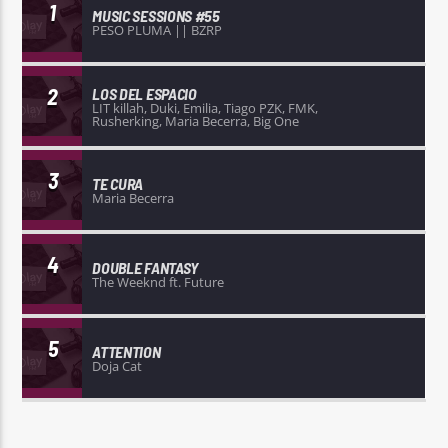
1
MUSIC SESSIONS #55
PESO PLUMA || BZRP
2
LOS DEL ESPACIO
LIT killah, Duki, Emilia, Tiago PZK, FMK,
Rusherking, Maria Becerra, Big One
3
TE CURA
Maria Becerra
4
DOUBLE FANTASY
The Weeknd ft. Future
5
ATTENTION
Doja Cat