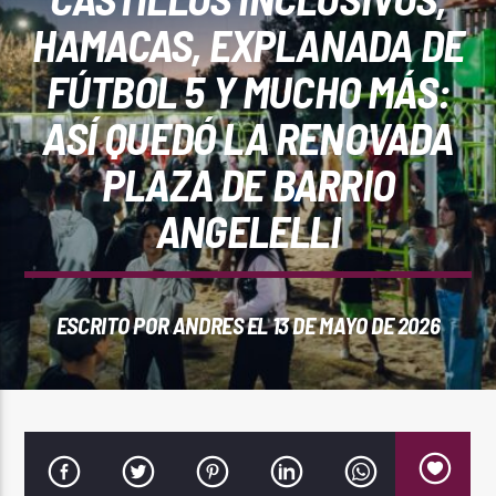
REPRODUCTOR WEB
HAMACAS, EXPLANADA DE
FÚTBOL 5 Y MUCHO MÁS:
ASÍ QUEDÓ LA RENOVADA
0:00
PLAZA DE BARRIO
ANGELELLI
ESCRITO POR
ANDRES
EL 13 DE MAYO DE 2026
PlayFM 95.9