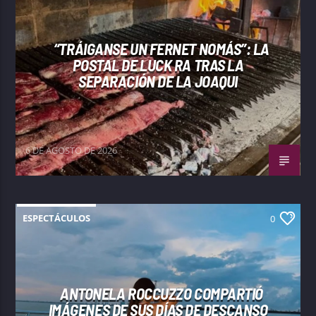
“TRÁIGANSE UN FERNET NOMÁS”: LA
POSTAL DE LUCK RA TRAS LA
SEPARACIÓN DE LA JOAQUI
6 DE AGOSTO DE 2026
ESPECTÁCULOS
0
ANTONELA ROCCUZZO COMPARTIÓ
IMÁGENES DE SUS DÍAS DE DESCANSO