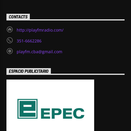
CONTACTS
http://playfmradio.com/
351-6662286
playfm.cba@gmail.com
ESPACIO PUBLICITARIO