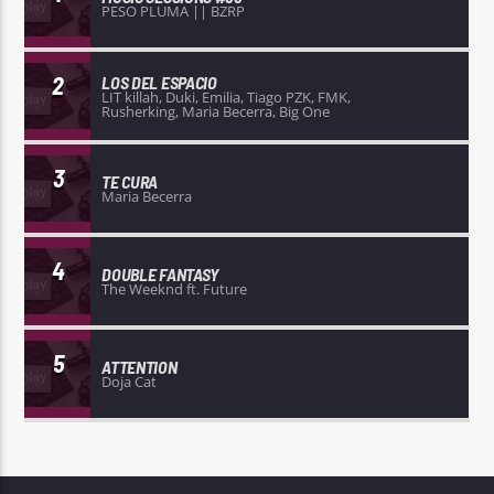
PESO PLUMA || BZRP
2
LOS DEL ESPACIO
LIT killah, Duki, Emilia, Tiago PZK, FMK,
Rusherking, Maria Becerra, Big One
3
TE CURA
Maria Becerra
4
DOUBLE FANTASY
The Weeknd ft. Future
5
ATTENTION
Doja Cat