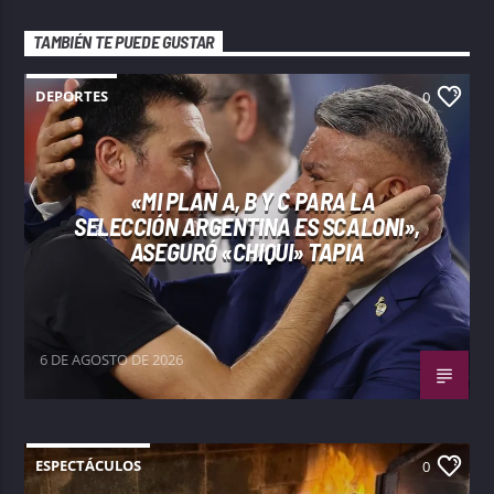
TAMBIÉN TE PUEDE GUSTAR
DEPORTES
0
«MI PLAN A, B Y C PARA LA
SELECCIÓN ARGENTINA ES SCALONI»,
ASEGURÓ «CHIQUI» TAPIA
6 DE AGOSTO DE 2026
ESPECTÁCULOS
0