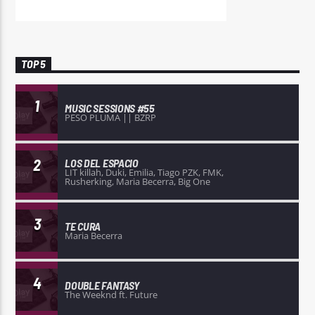
TOP 5
1
MUSIC SESSIONS #55
PESO PLUMA || BZRP
2
LOS DEL ESPACIO
LIT killah, Duki, Emilia, Tiago PZK, FMK,
Rusherking, Maria Becerra, Big One
3
TE CURA
Maria Becerra
4
DOUBLE FANTASY
The Weeknd ft. Future