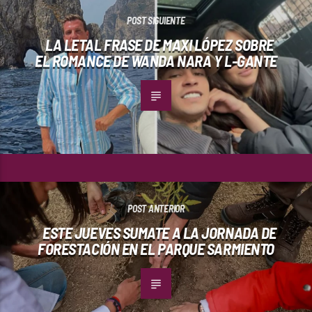
POST SIGUIENTE
LA LETAL FRASE DE MAXI LÓPEZ SOBRE
EL ROMANCE DE WANDA NARA Y L-GANTE
POST ANTERIOR
ESTE JUEVES SUMATE A LA JORNADA DE
FORESTACIÓN EN EL PARQUE SARMIENTO