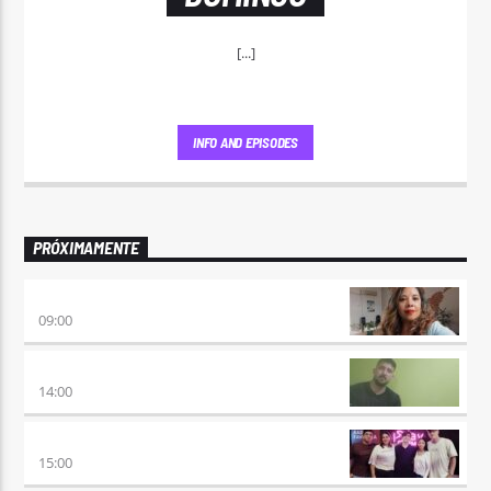
[...]
INFO AND EPISODES
PRÓXIMAMENTE
AIRES DE VUELTA
09:00
VUELTA A LA CALMA
14:00
BEAT & GOL
15:00