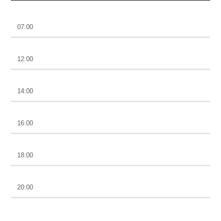
ENVÍO GRATIS
07:00
100×100 CINE
12:00
A PLENA FIESTA
14:00
HORA DE ENCUENTRO
16:00
MEZCLA PERFECTA
18:00
PREVIA CON ROSSTAR
20:00