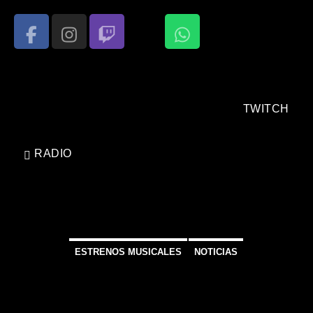
TWITCH
RADIO
ESTRENOS MUSICALES
NOTICIAS
DRAKE ANUNCIA
PLAYFM 95.9
REPRODUCTOR WEB
NUEVO ÁLBUM