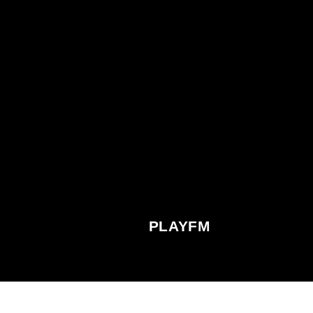
CON
PARTYNEXTDOOR,
ESTRENA EN VIVO
‘WAH GWAN
DELILAH’ EN
TORONTO
CANCIÓN ACTUAL
TÍTULO
ARTISTA
ESCRITO POR
PLAYFM
EL 6 DE
AGOSTO DE 2024