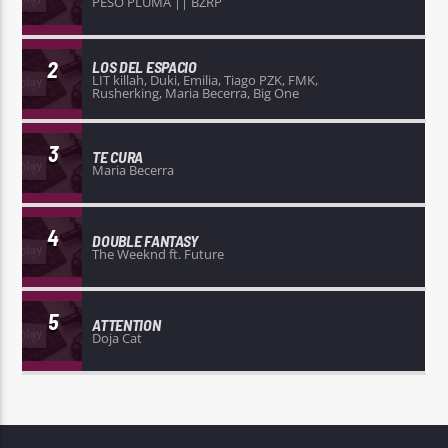
PESO PLUMA || BZRP
2
LOS DEL ESPACIO
LIT killah, Duki, Emilia, Tiago PZK, FMK,
Rusherking, Maria Becerra, Big One
3
TE CURA
Maria Becerra
4
DOUBLE FANTASY
The Weeknd ft. Future
5
ATTENTION
Doja Cat