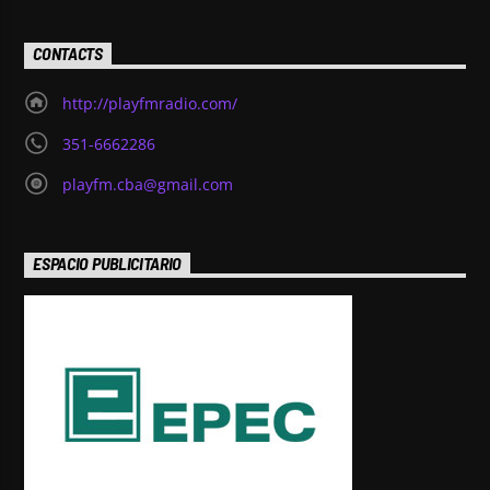
CONTACTS
http://playfmradio.com/
351-6662286
playfm.cba@gmail.com
ESPACIO PUBLICITARIO