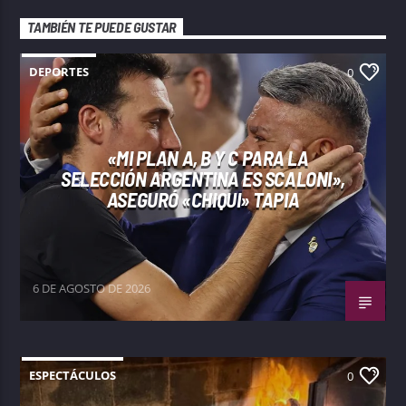
TAMBIÉN TE PUEDE GUSTAR
DEPORTES
0
«MI PLAN A, B Y C PARA LA
SELECCIÓN ARGENTINA ES SCALONI»,
ASEGURÓ «CHIQUI» TAPIA
6 DE AGOSTO DE 2026
ESPECTÁCULOS
0