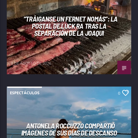
“TRÁIGANSE UN FERNET NOMÁS”: LA
POSTAL DE LUCK RA TRAS LA
SEPARACIÓN DE LA JOAQUI
6 DE AGOSTO DE 2026
ESPECTÁCULOS
0
ANTONELA ROCCUZZO COMPARTIÓ
IMÁGENES DE SUS DÍAS DE DESCANSO