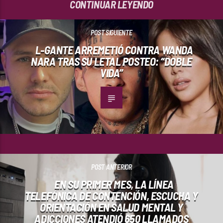
CONTINUAR LEYENDO
POST SIGUIENTE
L-GANTE ARREMETIÓ CONTRA WANDA
NARA TRAS SU LETAL POSTEO: “DOBLE
VIDA”
POST ANTERIOR
EN SU PRIMER MES, LA LÍNEA
TELEFÓNICA DE CONTENCIÓN, ESCUCHA Y
ORIENTACIÓN EN SALUD MENTAL Y
ADICCIONES ATENDIÓ 650 LLAMADOS