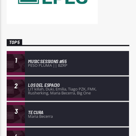
TOP 5
1
MUSIC SESSIONS #55
PESO PLUMA || BZRP
2
LOS DEL ESPACIO
LIT killah, Duki, Emilia, Tiago PZK, FMK,
Rusherking, Maria Becerra, Big One
3
TE CURA
Maria Becerra