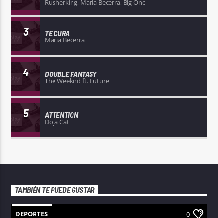
Rusherking, Maria Becerra, Big One
3
TE CURA
Maria Becerra
4
DOUBLE FANTASY
The Weeknd ft. Future
5
ATTENTION
Doja Cat
TAMBIÉN TE PUEDE GUSTAR
DEPORTES
0