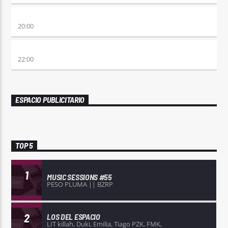
ETERNAS HEREJES
20:00
ALBOROTO
22:00
ESPACIO PUBLICITARIO
TOP 5
1
MUSIC SESSIONS #55
PESO PLUMA || BZRP
2
LOS DEL ESPACIO
LIT killah, Duki, Emilia, Tiago PZK, FMK,