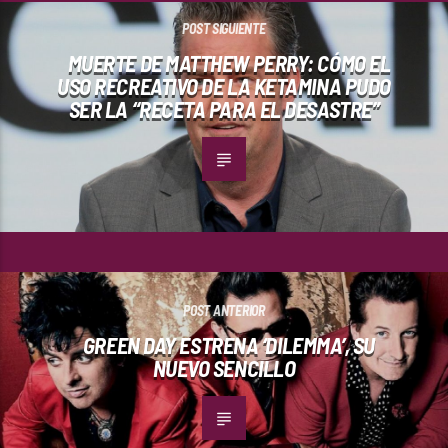
POST SIGUIENTE
MUERTE DE MATTHEW PERRY: CÓMO EL
USO RECREATIVO DE LA KETAMINA PUDO
SER LA “RECETA PARA EL DESASTRE”
POST ANTERIOR
GREEN DAY ESTRENA ‘DILEMMA’, SU
NUEVO SENCILLO