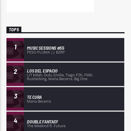
TOP 5
1
MUSIC SESSIONS #55
PESO PLUMA || BZRP
2
LOS DEL ESPACIO
LIT killah, Duki, Emilia, Tiago PZK, FMK,
Rusherking, Maria Becerra, Big One
3
TE CURA
Maria Becerra
4
DOUBLE FANTASY
The Weeknd ft. Future