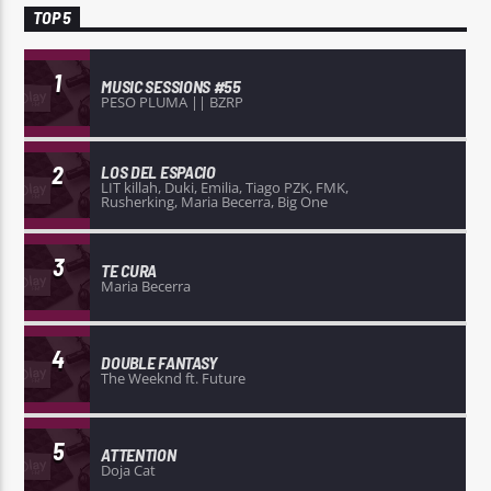
TOP 5
1
MUSIC SESSIONS #55
PESO PLUMA || BZRP
2
LOS DEL ESPACIO
LIT killah, Duki, Emilia, Tiago PZK, FMK,
Rusherking, Maria Becerra, Big One
3
TE CURA
Maria Becerra
4
DOUBLE FANTASY
The Weeknd ft. Future
5
ATTENTION
Doja Cat