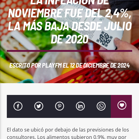
REPRODUCTOR WEB
NOVIEMBRE FUE DEL 2,4%,
LA MÁS BAJA DESDE JULIO
DE 2020
0:00
ESCRITO POR
PLAYFM
EL 12 DE DICIEMBRE DE 2024
PlayFM 95.9
El dato se ubicó por debajo de las previsiones de los
consultores. Los alimentos subieron 0,9%, muy por