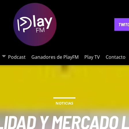
NOTICIAS
PODCAST
GANADORES DE PLAYFM
PLAY 
TWIT
Podcast
Ganadores de PlayFM
Play TV
Contacto
NOTICIAS
LIDAD Y MERCADO 