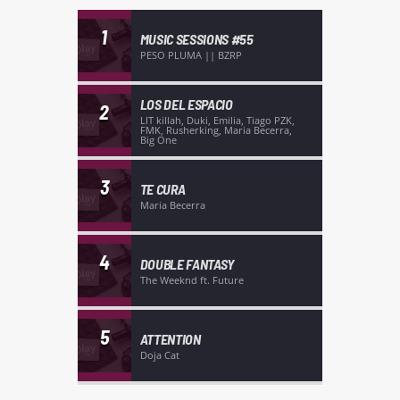
1
MUSIC SESSIONS #55
PESO PLUMA || BZRP
LOS DEL ESPACIO
2
LIT killah, Duki, Emilia, Tiago PZK,
FMK, Rusherking, Maria Becerra,
Big One
3
TE CURA
Maria Becerra
4
DOUBLE FANTASY
The Weeknd ft. Future
5
ATTENTION
Doja Cat