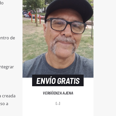
do
entro de
ntegrar
ENVÍO GRATIS
VERGÜENZA AJENA
a creada
eso a
[...]