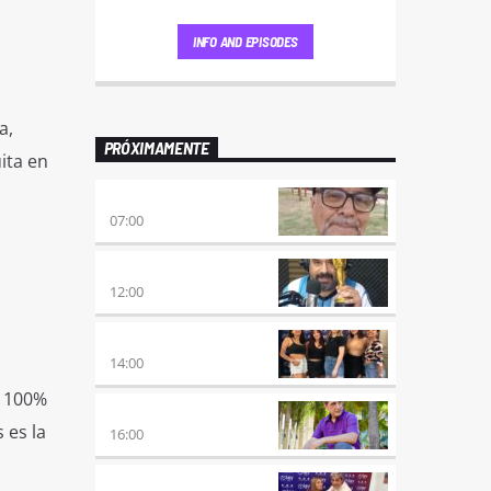
INFO AND EPISODES
a,
PRÓXIMAMENTE
ita en
ENVÍO GRATIS
07:00
100×100 CINE
12:00
A PLENA FIESTA
14:00
s 100%
HORA DE ENCUENTRO
 es la
16:00
MEZCLA PERFECTA