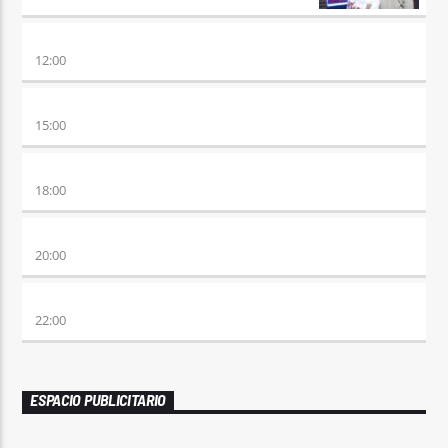
NO ES TARDE
12:00
DESMEDIDOS
15:00
RETRO HITS 80×90 REVOLUTION
18:00
ETERNAS HEREJES
20:00
ALBOROTO
22:00
ESPACIO PUBLICITARIO