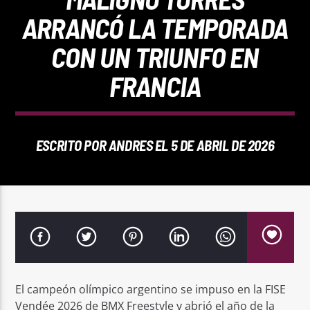
REPRODUCTOR WEB
ARRANCÓ LA TEMPORADA
CON UN TRIUNFO EN
FRANCIA
0:00
ESCRITO POR
ANDRES
EL 5 DE ABRIL DE 2026
PlayFM 95.9
El campeón olímpico argentino se impuso en la FISE
Vendée 2026 de BMX Freestyle y abrió el año de la