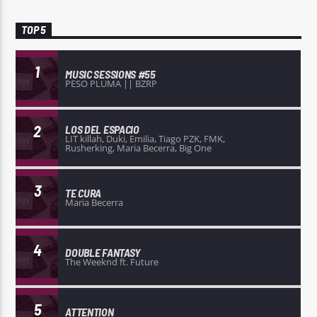
TOP 5
1
MUSIC SESSIONS #55
PESO PLUMA || BZRP
2
LOS DEL ESPACIO
LIT killah, Duki, Emilia, Tiago PZK, FMK,
Rusherking, Maria Becerra, Big One
3
TE CURA
Maria Becerra
4
DOUBLE FANTASY
The Weeknd ft. Future
5
ATTENTION