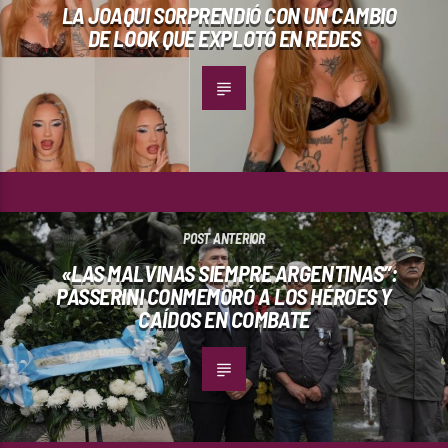
LA JOAQUI SORPRENDIÓ CON UN CAMBIO
DE LOOK QUE EXPLOTÓ EN REDES
POST ANTERIOR
«LAS MALVINAS SIEMPRE ARGENTINAS”:
PASSERINI CONMEMORÓ A LOS HÉROES Y
CAÍDOS EN COMBATE