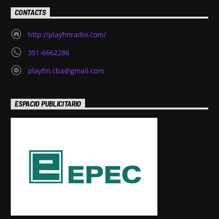
CONTACTS
http://playfmradio.com/
351-6662286
playfm.cba@gmail.com
ESPACIO PUBLICITARIO