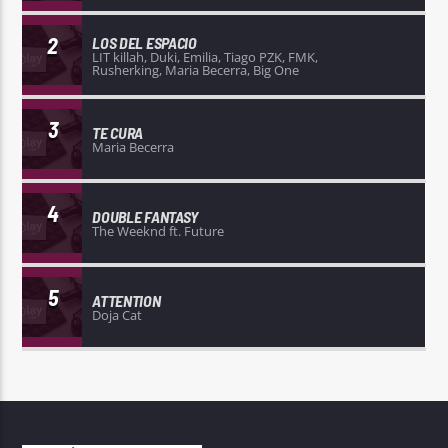
2
LOS DEL ESPACIO
LIT killah, Duki, Emilia, Tiago PZK, FMK,
Rusherking, Maria Becerra, Big One
3
TE CURA
Maria Becerra
4
DOUBLE FANTASY
The Weeknd ft. Future
5
ATTENTION
Doja Cat