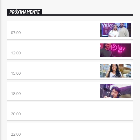
PRÓXIMAMENTE
PONÉ PLAY
07:00
NO ES TARDE
12:00
DESMEDIDOS
15:00
RETRO HITS 80×90 REVOLUTION
18:00
ETERNAS HEREJES
20:00
ALBOROTO
22:00