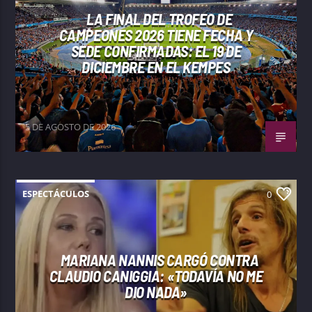
LA FINAL DEL TROFEO DE
CAMPEONES 2026 TIENE FECHA Y
SEDE CONFIRMADAS: EL 19 DE
DICIEMBRE EN EL KEMPES
5 DE AGOSTO DE 2026
ESPECTÁCULOS
0
MARIANA NANNIS CARGÓ CONTRA
CLAUDIO CANIGGIA: «TODAVÍA NO ME
DIO NADA»