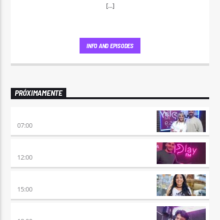
[...]
INFO AND EPISODES
PRÓXIMAMENTE
PONÉ PLAY
07:00
NO ES TARDE
12:00
DESMEDIDOS
15:00
RETRO HITS 80×90 REVOLUTION