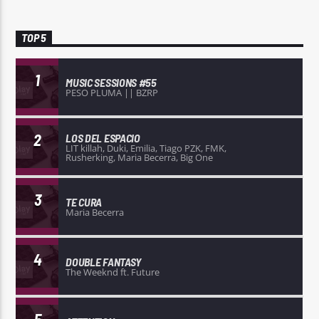
TOP 5
1
MUSIC SESSIONS #55
PESO PLUMA || BZRP
2
LOS DEL ESPACIO
LIT killah, Duki, Emilia, Tiago PZK, FMK,
Rusherking, Maria Becerra, Big One
3
TE CURA
Maria Becerra
4
DOUBLE FANTASY
The Weeknd ft. Future