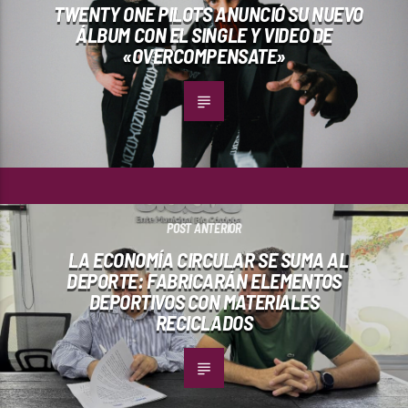
TWENTY ONE PILOTS ANUNCIÓ SU NUEVO
ÁLBUM CON EL SINGLE Y VIDEO DE
«OVERCOMPENSATE»
POST ANTERIOR
LA ECONOMÍA CIRCULAR SE SUMA AL
DEPORTE: FABRICARÁN ELEMENTOS
DEPORTIVOS CON MATERIALES
RECICLADOS