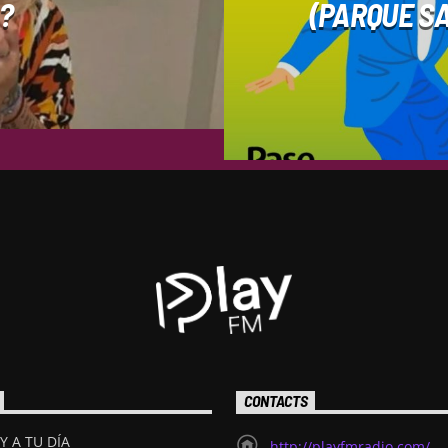
?
(PARQUE S
CONTACTS
Y A TU DÍA
http://playfmradio.com/