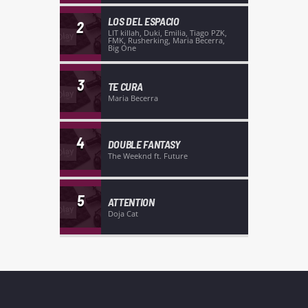
LOS DEL ESPACIO
2
LIT killah, Duki, Emilia, Tiago PZK,
FMK, Rusherking, Maria Becerra,
Big One
3
TE CURA
Maria Becerra
4
DOUBLE FANTASY
The Weeknd ft. Future
5
ATTENTION
Doja Cat