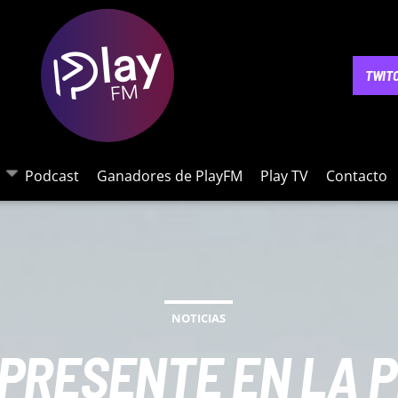
NOTICIAS
PODCAST
GANADORES DE PLAYFM
PLAY 
TWIT
Podcast
Ganadores de PlayFM
Play TV
Contacto
NOTICIAS
 PRESENTE EN LA P