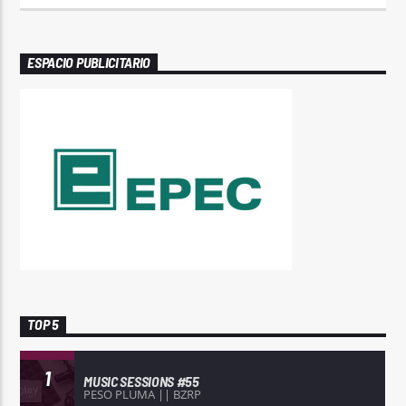
ESPACIO PUBLICITARIO
TOP 5
1
MUSIC SESSIONS #55
PESO PLUMA || BZRP