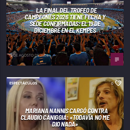
LA FINAL DEL TROFEO DE
CAMPEONES 2026 TIENE FECHA Y
SEDE CONFIRMADAS: EL 19 DE
DICIEMBRE EN EL KEMPES
5 DE AGOSTO DE 2026
ESPECTÁCULOS
0
MARIANA NANNIS CARGÓ CONTRA
CLAUDIO CANIGGIA: «TODAVÍA NO ME
DIO NADA»