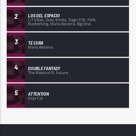
2
LOS DEL ESPACIO
LIT killah, Duki, Emilia, Tiago PZK, FMK,
Rusherking, Maria Becerra, Big One
3
TE CURA
Maria Becerra
4
DOUBLE FANTASY
The Weeknd ft. Future
5
ATTENTION
Doja Cat