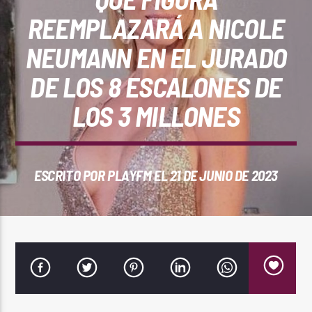
REPRODUCTOR WEB
REEMPLAZARÁ A NICOLE
NEUMANN EN EL JURADO
DE LOS 8 ESCALONES DE
0:00
LOS 3 MILLONES
ESCRITO POR
PLAYFM
EL 21 DE JUNIO DE 2023
PlayFM 95.9