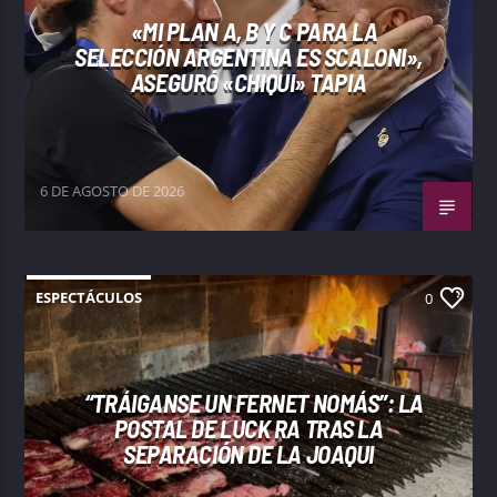
«MI PLAN A, B Y C PARA LA
SELECCIÓN ARGENTINA ES SCALONI»,
ASEGURÓ «CHIQUI» TAPIA
6 DE AGOSTO DE 2026
ESPECTÁCULOS
0
“TRÁIGANSE UN FERNET NOMÁS”: LA
POSTAL DE LUCK RA TRAS LA
SEPARACIÓN DE LA JOAQUI