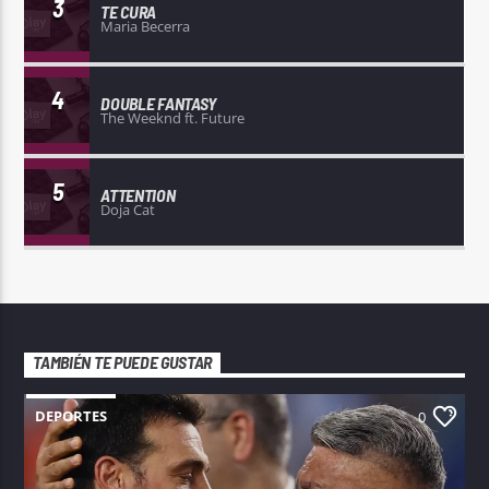
3
TE CURA
Maria Becerra
4
DOUBLE FANTASY
The Weeknd ft. Future
5
ATTENTION
Doja Cat
TAMBIÉN TE PUEDE GUSTAR
DEPORTES
0