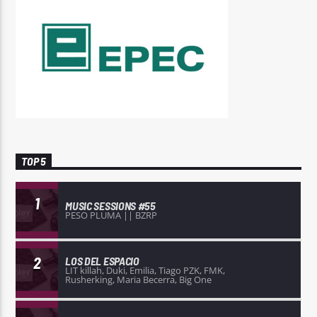
TOP 5
1
MUSIC SESSIONS #55
PESO PLUMA || BZRP
2
LOS DEL ESPACIO
LIT killah, Duki, Emilia, Tiago PZK, FMK,
Rusherking, Maria Becerra, Big One