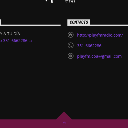
CONTACTS
Y A TU DÍA
http://playfmradio.com/
p 351-6662286
351-6662286
playfm.cba@gmail.com