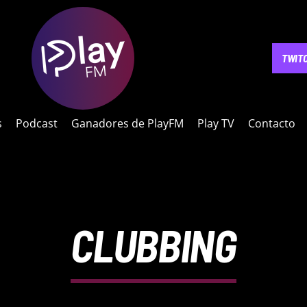
NOTICIAS
PODCAST
GANADORES DE PLAYFM
PLAY 
TWIT
s
Podcast
Ganadores de PlayFM
Play TV
Contacto
CLUBBING