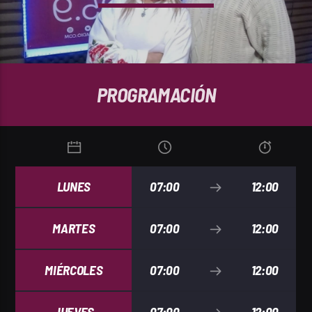
REPRODUCTOR WEB
PROGRAMACIÓN
0:00
LUNES
07:00
12:00
MARTES
07:00
12:00
PlayFM 95.9
MIÉRCOLES
07:00
12:00
JUEVES
07:00
12:00