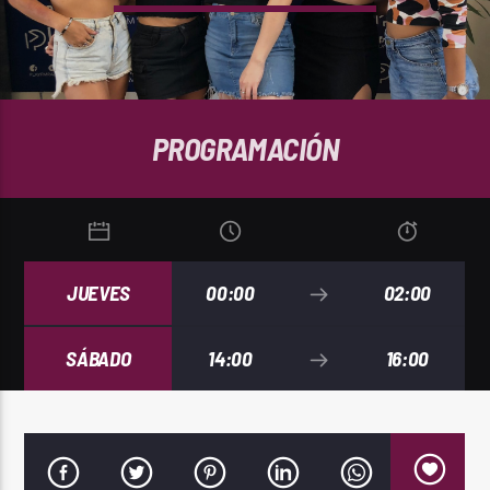
REPRODUCTOR WEB
PROGRAMACIÓN
0:00
JUEVES
00:00
02:00
SÁBADO
14:00
16:00
PlayFM 95.9