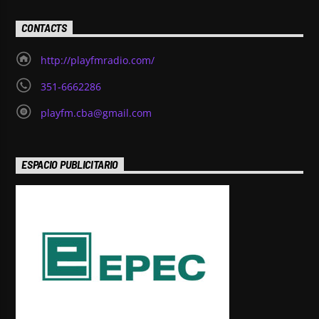
CONTACTS
http://playfmradio.com/
351-6662286
playfm.cba@gmail.com
ESPACIO PUBLICITARIO