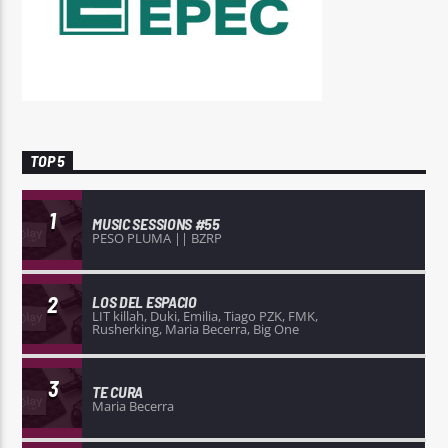
TOP 5
1
MUSIC SESSIONS #55
PESO PLUMA || BZRP
2
LOS DEL ESPACIO
LIT killah, Duki, Emilia, Tiago PZK, FMK,
Rusherking, Maria Becerra, Big One
3
TE CURA
Maria Becerra