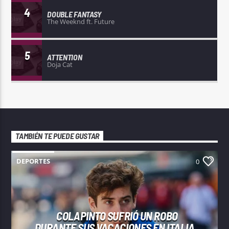
4
DOUBLE FANTASY
The Weeknd ft. Future
5
ATTENTION
Doja Cat
TAMBIÉN TE PUEDE GUSTAR
DEPORTES
0
COLAPINTO SUFRIÓ UN ROBO
DURANTE SUS VACACIONES EN ITALIA