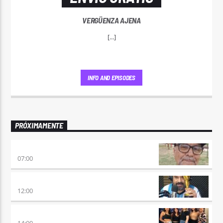
VERGÜENZA AJENA
[...]
INFO AND EPISODES
PRÓXIMAMENTE
ENVÍO GRATIS
07:00
100×100 CINE
12:00
A PLENA FIESTA