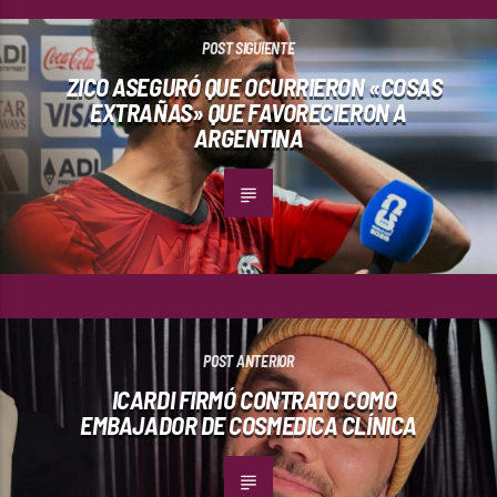
POST SIGUIENTE
ZICO ASEGURÓ QUE OCURRIERON «COSAS
EXTRAÑAS» QUE FAVORECIERON A
ARGENTINA
POST ANTERIOR
ICARDI FIRMÓ CONTRATO COMO
EMBAJADOR DE COSMEDICA CLÍNICA