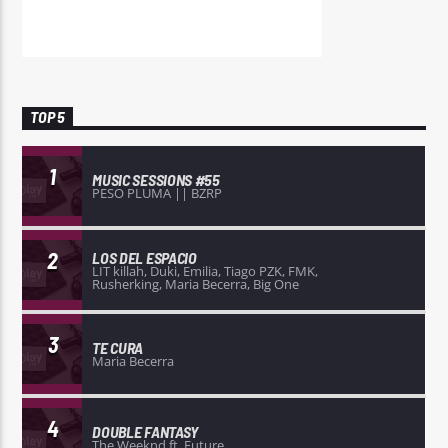
TOP 5
1
MUSIC SESSIONS #55
PESO PLUMA || BZRP
2
LOS DEL ESPACIO
LIT killah, Duki, Emilia, Tiago PZK, FMK,
Rusherking, Maria Becerra, Big One
3
TE CURA
Maria Becerra
4
DOUBLE FANTASY
The Weeknd ft. Future