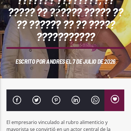
REPRODUCTOR WEB
????? ?? ??́???? ????? ??
?? ?????? ?? ?? ?????
???????????
0:00
ESCRITO POR
ANDRES
EL 7 DE JULIO DE 2026
PlayFM 95.9
El empresario vinculado al rubro alimenticio y
mayorista se convirtió en un actor central de la