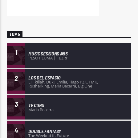
TOP 5
1
MUSIC SESSIONS #55
PESO PLUMA || BZRP
2
LOS DEL ESPACIO
LIT killah, Duki, Emilia, Tiago PZK, FMK,
Rusherking, Maria Becerra, Big One
3
TE CURA
Maria Becerra
4
DOUBLE FANTASY
The Weeknd ft. Future