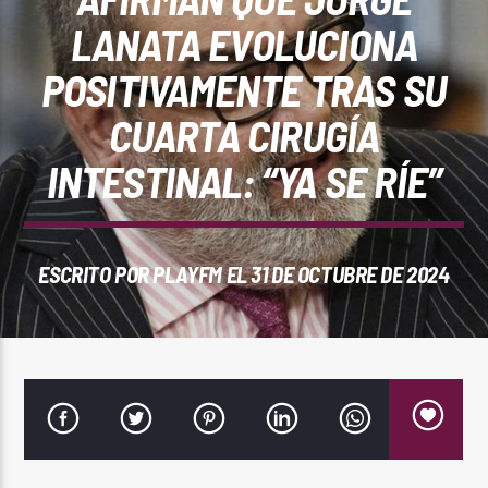
REPRODUCTOR WEB
LANATA EVOLUCIONA
POSITIVAMENTE TRAS SU
CUARTA CIRUGÍA
0:00
INTESTINAL: “YA SE RÍE”
ESCRITO POR
PLAYFM
EL 31 DE OCTUBRE DE 2024
PlayFM 95.9