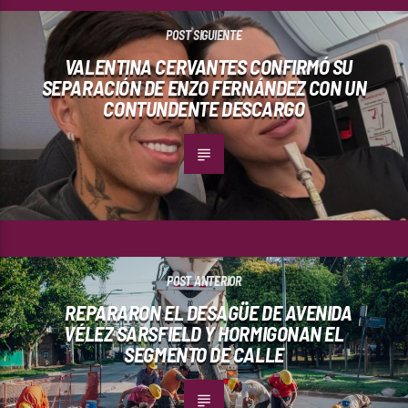
POST SIGUIENTE
VALENTINA CERVANTES CONFIRMÓ SU
SEPARACIÓN DE ENZO FERNÁNDEZ CON UN
CONTUNDENTE DESCARGO
POST ANTERIOR
REPARARON EL DESAGÜE DE AVENIDA
VÉLEZ SARSFIELD Y HORMIGONAN EL
SEGMENTO DE CALLE