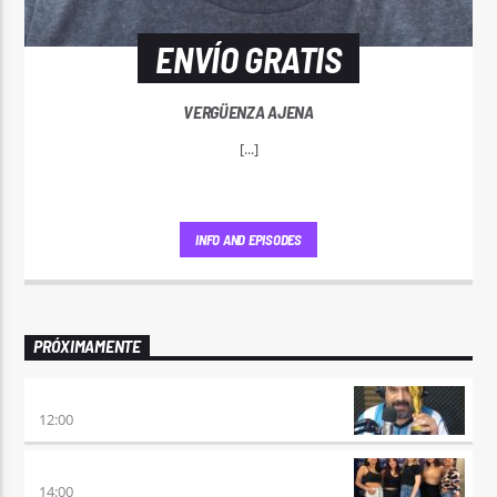
ENVÍO GRATIS
VERGÜENZA AJENA
[...]
INFO AND EPISODES
PRÓXIMAMENTE
100×100 CINE
12:00
A PLENA FIESTA
14:00