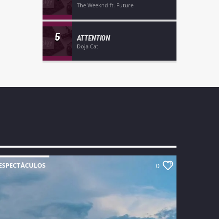
The Weeknd ft. Future
5
ATTENTION
Doja Cat
ESPECTÁCULOS
0