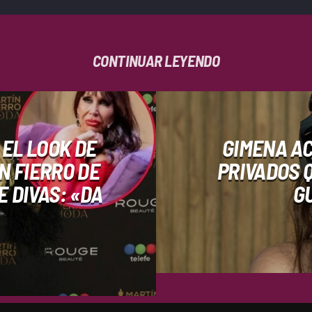
CONTINUAR LEYENDO
 EL LOOK DE
GIMENA A
N FIERRO DE
PRIVADOS Q
 DIVAS: «DA
G