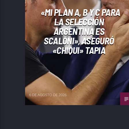
«MI PLAN A, B Y C PARA
LA SELECCIÓN
ARGENTINA ES
SCALONI», ASEGURÓ
«CHIQUI» TAPIA
6 DE AGOSTO DE 2026