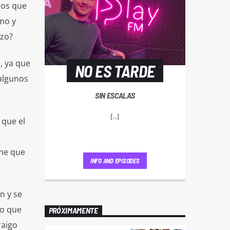
gos que
imo y
zzo?
, ya que
NO ES TARDE
algunos
SIN ESCALAS
[...]
 que el
ene que
INFO AND EPISODES
n y se
Lo que
PRÓXIMAMENTE
raigo