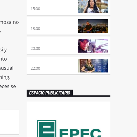
DESMEDIDOS
15:00
amosa no
CLUBBING
18:00
o
VIERNES DE LOCOS
20:00
i y
nto
REMIX 2.4
nusual
22:00
ming.
eces se
ESPACIO PUBLICITARIO