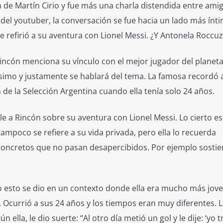
 de Martín Cirio y fue más una charla distendida entre ami
lo del youtuber, la conversación se fue hacia un lado más ínt
se refirió a su aventura con Lionel Messi. ¿Y Antonela Roccu
incón menciona su vínculo con el mejor jugador del planeta
imo y justamente se hablará del tema. La famosa recordó 
de la Selección Argentina cuando ella tenía solo 24 años.
e a Rincón sobre su aventura con Lionel Messi. Lo cierto es
tampoco se refiere a su vida privada, pero ella lo recuerda
concretos que no pasan desapercibidos. Por ejemplo sosti
 esto se dio en un contexto donde ella era mucho más jove
currió a sus 24 años y los tiempos eran muy diferentes. 
 ella, le dio suerte: “Al otro día metió un gol y le dije: ‘yo t