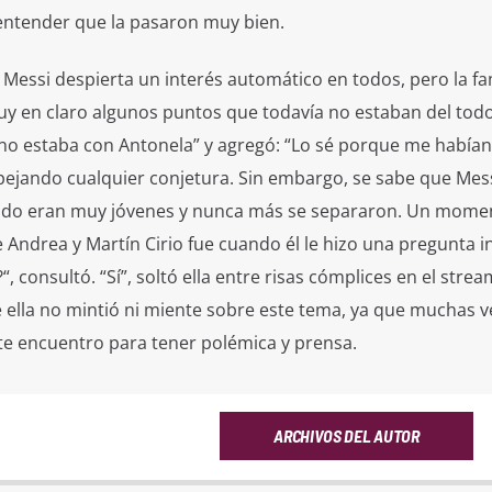
 entender que la pasaron muy bien.
Messi despierta un interés automático en todos, pero la f
uy en claro algunos puntos que todavía no estaban del tod
 no estaba con Antonela” y agregó: “Lo sé porque me habían
ejando cualquier conjetura. Sin embargo, se sabe que Mess
ndo eran muy jóvenes y nunca más se separaron. Un mome
e Andrea y Martín Cirio fue cuando él le hizo una pregunta i
, consultó. “Sí”, soltó ella entre risas cómplices en el strea
 ella no mintió ni miente sobre este tema, ya que muchas v
ste encuentro para tener polémica y prensa.
ARCHIVOS DEL AUTOR