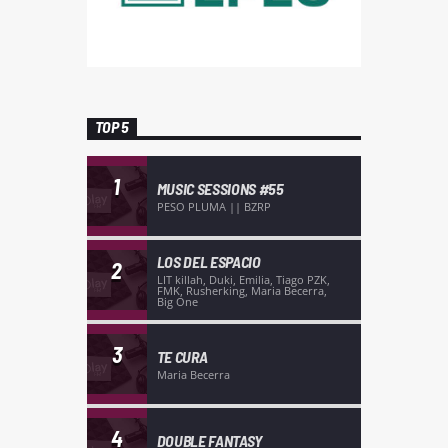
TOP 5
1
MUSIC SESSIONS #55
PESO PLUMA || BZRP
LOS DEL ESPACIO
2
LIT killah, Duki, Emilia, Tiago PZK,
FMK, Rusherking, Maria Becerra,
Big One
3
TE CURA
Maria Becerra
4
DOUBLE FANTASY