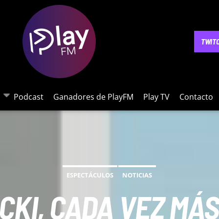
NOTICIAS
PODCAST
GANADORES DE PLAYFM
PLAY 
TWIT
Podcast
Ganadores de PlayFM
Play TV
Contacto
ESPECTÁCULOS
NOTICIAS
CKI, CADA VEZ MÁ