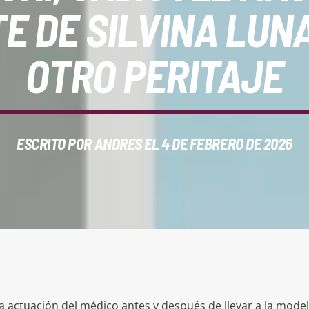
E DE SILVINA LU
OTRO PERITAJE
ESCRITO POR
ANDRES
EL 4 DE FEBRERO DE 2026
 la actuación del médico antes y después de llevar a la model