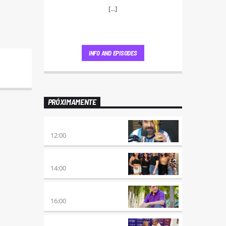
[...]
INFO AND EPISODES
PRÓXIMAMENTE
100×100 CINE
12:00
A PLENA FIESTA
14:00
HORA DE ENCUENTRO
16:00
MEZCLA PERFECTA