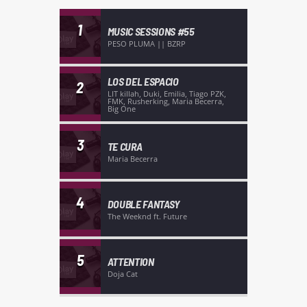
1
MUSIC SESSIONS #55
PESO PLUMA || BZRP
LOS DEL ESPACIO
2
LIT killah, Duki, Emilia, Tiago PZK,
FMK, Rusherking, Maria Becerra,
Big One
3
TE CURA
Maria Becerra
4
DOUBLE FANTASY
The Weeknd ft. Future
5
ATTENTION
Doja Cat