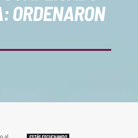
NA: ORDENARON
o al
ESTÁS ESCUCHANDO