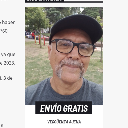
e haber
N°60
, ya que
de 2023.
, 3 de
ENVÍO GRATIS
VERGÜENZA AJENA
 a