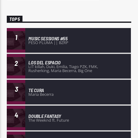
TOP 5
1
MUSIC SESSIONS #55
PESO PLUMA || BZRP
2
LOS DEL ESPACIO
LIT killah, Duki, Emilia, Tiago PZK, FMK,
Rusherking, Maria Becerra, Big One
3
TE CURA
Maria Becerra
4
DOUBLE FANTASY
The Weeknd ft. Future