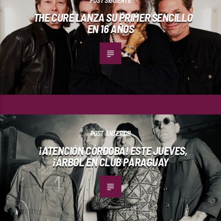
POST SIGUIENTE
THE CURE LANZA SU PRIMER SENCILLO
EN 16 AÑOS
POST ANTERIOR
¡ATENCIÓN CÓRDOBA! ESTE JUEVES,
¡ÁRBOL EN CLUB PARAGUAY