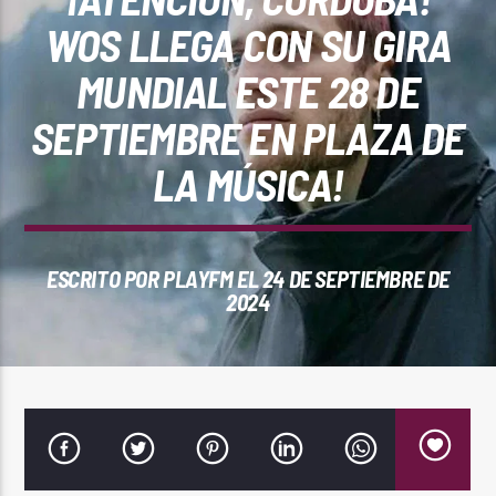
REPRODUCTOR WEB
WOS LLEGA CON SU GIRA
MUNDIAL ESTE 28 DE
SEPTIEMBRE EN PLAZA DE
0:00
LA MÚSICA!
ESCRITO POR
PLAYFM
EL 24 DE SEPTIEMBRE DE
2024
PlayFM 95.9