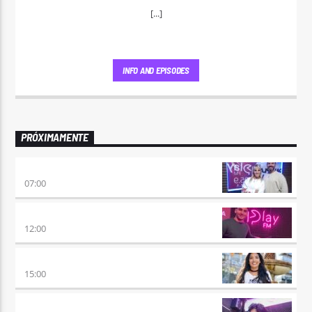
[...]
INFO AND EPISODES
PRÓXIMAMENTE
PONÉ PLAY
07:00
NO ES TARDE
12:00
DESMEDIDOS
15:00
RETRO HITS 80×90 REVOLUTION