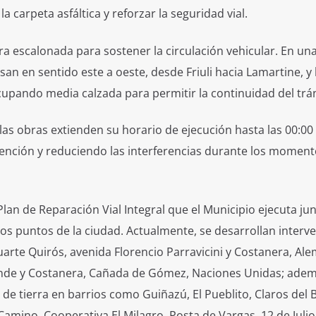
a carpeta asfáltica y reforzar la seguridad vial.
a escalonada para sostener la circulación vehicular. En un
san en sentido este a oeste, desde Friuli hacia Lamartine, y
upando media calzada para permitir la continuidad del trán
 las obras extienden su horario de ejecución hasta las 00:00
ención y reduciendo las interferencias durante los moment
lan de Reparación Vial Integral que el Municipio ejecuta jun
tos puntos de la ciudad. Actualmente, se desarrollan interv
arte Quirós, avenida Florencio Parravicini y Costanera, Ale
conde y Costanera, Cañada de Gómez, Naciones Unidas; ade
de tierra en barrios como Guiñazú, El Pueblito, Claros del 
Camino, Cooperativa El Milagro, Posta de Vargas, 12 de Julio 