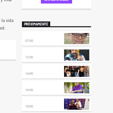
 la vida
PRÓXIMAMENTE
ad.
ENVÍO GRATIS
07:00
100×100 CINE
12:00
A PLENA FIESTA
14:00
HORA DE ENCUENTRO
16:00
MEZCLA PERFECTA
18:00