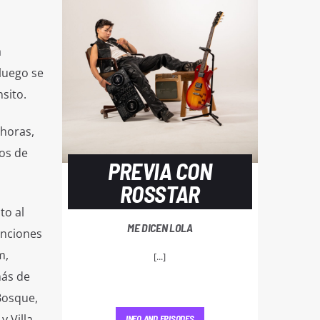
a
 luego se
sito.
 horas,
os de
PREVIA CON
ROSSTAR
to al
ME DICEN LOLA
enciones
m,
[...]
más de
Bosque,
y Villa
INFO AND EPISODES