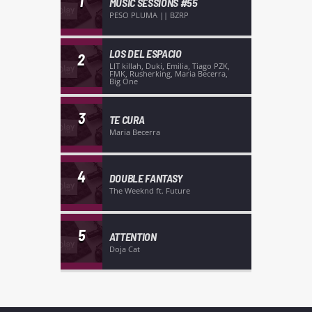
1
MUSIC SESSIONS #55
PESO PLUMA || BZRP
LOS DEL ESPACIO
2
LIT killah, Duki, Emilia, Tiago PZK,
FMK, Rusherking, Maria Becerra,
Big One
3
TE CURA
Maria Becerra
4
DOUBLE FANTASY
The Weeknd ft. Future
5
ATTENTION
Doja Cat