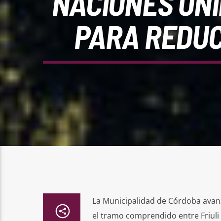
NACIONES UNI
PARA REDUC
La Municipalidad de Córdoba avanz
el tramo comprendido entre Friuli