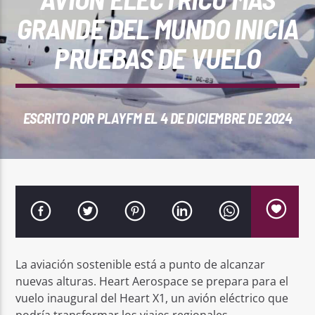
REPRODUCTOR WEB
GRANDE DEL MUNDO INICIA
PRUEBAS DE VUELO
0:00
ESCRITO POR
PLAYFM
EL 4 DE DICIEMBRE DE 2024
PlayFM 95.9
La aviación sostenible está a punto de alcanzar
nuevas alturas. Heart Aerospace se prepara para el
vuelo inaugural del Heart X1, un avión eléctrico que
podría transformar los viajes regionales.