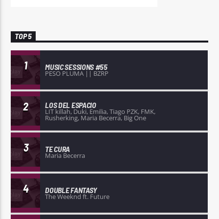
TOP 5
1
MUSIC SESSIONS #55
PESO PLUMA || BZRP
2
LOS DEL ESPACIO
LIT killah, Duki, Emilia, Tiago PZK, FMK,
Rusherking, Maria Becerra, Big One
3
TE CURA
Maria Becerra
4
DOUBLE FANTASY
The Weeknd ft. Future