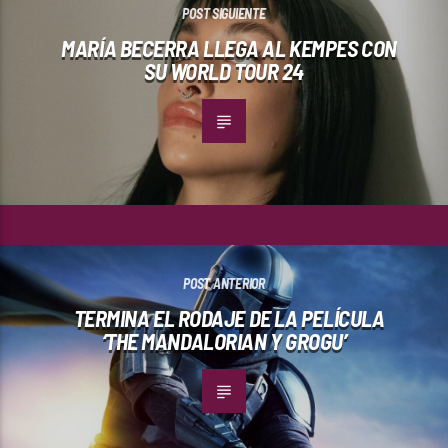
POST SIGUIENTE
MARÍA BECERRA LLEGA AL KEMPES CON
SU WORLD TOUR 24
POST ANTERIOR
TERMINA EL RODAJE DE LA PELÍCULA
‘THE MANDALORIAN Y GROGU’