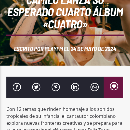
REPRODUCTOR WEB
ESPERADO CUARTO ÁLBUM
«CUATRO»
0:00
ESCRITO POR
PLAYFM
EL 24 DE MAYO DE 2024
PlayFM 95.9
Con 12 temas que rinden homenaje a los sonidos
tropicales de su infancia, el cantautor colombiano
explora nuevas fronteras creativas y se prepara para
su gira internacional «Nuestro Lugar Feliz Tour».