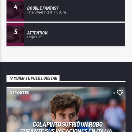
4
DOUBLE FANTASY
The Weeknd ft. Future
5
ATTENTION
Doja Cat
TAMBIÉN TE PUEDE GUSTAR
DEPORTES
0
COLAPINTO SUFRIÓ UN ROBO
DURANTE SUS VACACIONES EN ITALIA