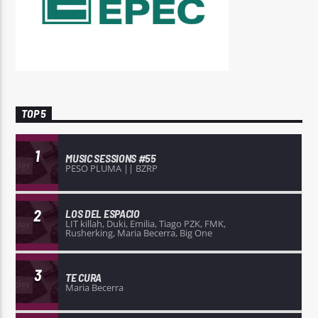
TOP 5
1
MUSIC SESSIONS #55
PESO PLUMA || BZRP
2
LOS DEL ESPACIO
LIT killah, Duki, Emilia, Tiago PZK, FMK,
Rusherking, Maria Becerra, Big One
3
TE CURA
Maria Becerra