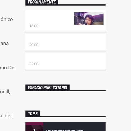
PRÓXIMAMENTE
RETRO HITS 80×90
rónico
REVOLUTION
18:00
ETERNAS HEREJES
cana
20:00
ALBOROTO
22:00
omo Dei
ESPACIO PUBLICITARIO
eill,
TOP 5
l de J
1