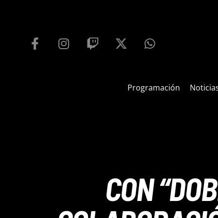
PROGRAMACIÓN
PLAYFM 95.9
100
REPRODUCTOR WEB
Programación
Noticia
CON “DOB