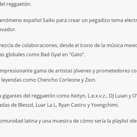
del reggaetón.
l fenómeno español Saiko para crear un pegadizo tema elect
ovador.
ezcla de colaboraciones, desde el ícono de la música mexi
tas globales como Bad Gyal en “Gato”.
impresionante gama de artistas jóvenes y prometedores c
a leyendas como Chencho Corleone y Zion.
 gigantes del reggaetón como Keityn, L.e.x.v.z., DJ Luian y O’n
das de Blessd, Luar La L, Ryan Castro y Yovngchimi.
omunidad latina y una muestra de cómo sería la playlist idea