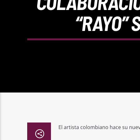
COLABORACIÓ
“RAYO” 
El artista colombiano hace su nuev