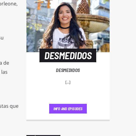
orleone,
su
DESMEDIDOS
a de
DESMEDIDOS
 las
[...]
stas que
INFO AND EPISODES