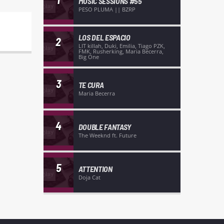
MUSIC SESSIONS #55
PESO PLUMA || BZRP
LOS DEL ESPACIO
2
LIT killah, Duki, Emilia, Tiago PZK,
FMK, Rusherking, Maria Becerra,
Big One
3
TE CURA
Maria Becerra
4
DOUBLE FANTASY
The Weeknd ft. Future
5
ATTENTION
Doja Cat