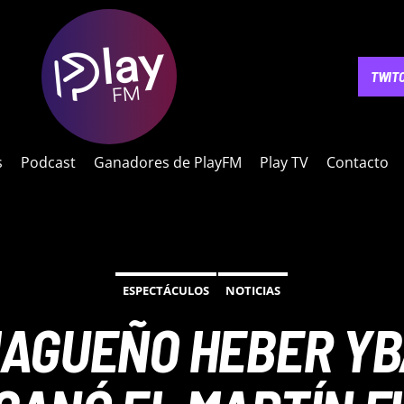
NOTICIAS
PODCAST
GANADORES DE PLAYFM
PLAY 
TWIT
s
Podcast
Ganadores de PlayFM
Play TV
Contacto
ESPECTÁCULOS
NOTICIAS
IAGUEÑO HEBER YB