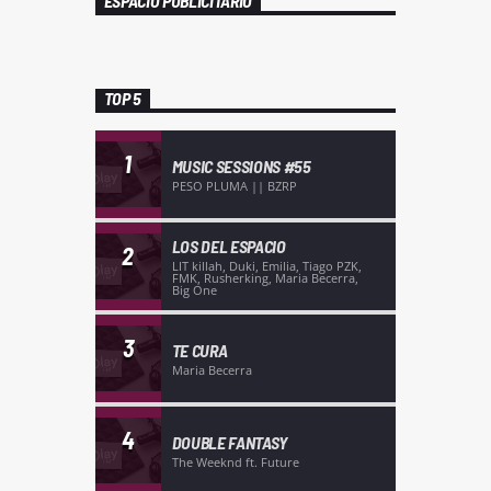
ESPACIO PUBLICITARIO
TOP 5
1
MUSIC SESSIONS #55
PESO PLUMA || BZRP
LOS DEL ESPACIO
2
LIT killah, Duki, Emilia, Tiago PZK,
FMK, Rusherking, Maria Becerra,
Big One
3
TE CURA
Maria Becerra
4
DOUBLE FANTASY
The Weeknd ft. Future