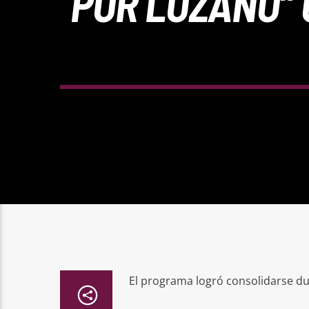
POR LOZANO” 
El programa logró consolidarse dur