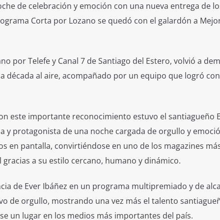
 noche de celebración y emoción con una nueva entrega de lo
rograma Corta por Lozano se quedó con el galardón a Mejo
no por Telefe y Canal 7 de Santiago del Estero, volvió a de
una década al aire, acompañado por un equipo que logró con
ron este importante reconocimiento estuvo el santiagueño 
ma y protagonista de una noche cargada de orgullo y emoció
dos en pantalla, convirtiéndose en uno de los magazines más
al gracias a su estilo cercano, humano y dinámico.
encia de Ever Ibáñez en un programa multipremiado y de alc
ivo de orgullo, mostrando una vez más el talento santiague
rse un lugar en los medios más importantes del país.