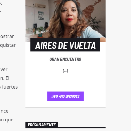
s
r
mostrar
AIRES DE VUELTA
quistar
GRAN ENCUENTRO
Ever
[...]
n. El
 fuertes
INFO AND EPISODES
ance
ño que
PRÓXIMAMENTE