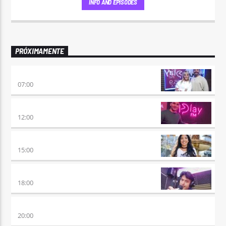
INFO AND EPISODES
PRÓXIMAMENTE
PONÉ PLAY
07:00
NO ES TARDE
12:00
DESMEDIDOS
15:00
RETRO HITS 80×90 REVOLUTION
18:00
ETERNAS HEREJES
20:00