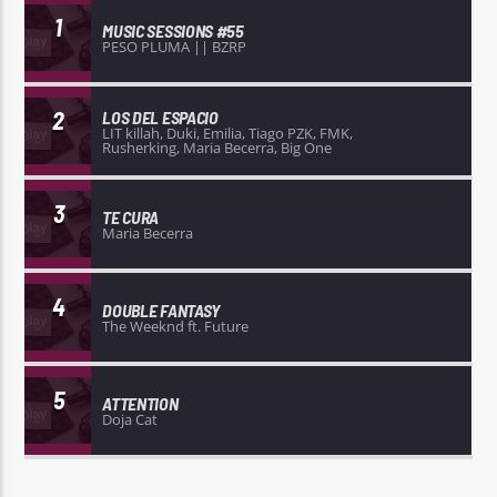
1
MUSIC SESSIONS #55
PESO PLUMA || BZRP
2
LOS DEL ESPACIO
LIT killah, Duki, Emilia, Tiago PZK, FMK,
Rusherking, Maria Becerra, Big One
3
TE CURA
Maria Becerra
4
DOUBLE FANTASY
The Weeknd ft. Future
5
ATTENTION
Doja Cat