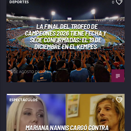
DEPORTES
0
LA FINAL DEL TROFEO DE
CAMPEONES 2026 TIENE FECHA Y
SEDE CONFIRMADAS: EL 19 DE
DICIEMBRE EN EL KEMPES
5 DE AGOSTO DE 2026
ESPECTÁCULOS
0
MARIANA NANNIS CARGÓ CONTRA