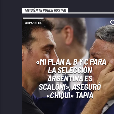
TAMBIÉN TE PUEDE GUSTAR
DEPORTES
0
«MI PLAN A, B Y C PARA
LA SELECCIÓN
ARGENTINA ES
SCALONI», ASEGURÓ
«CHIQUI» TAPIA