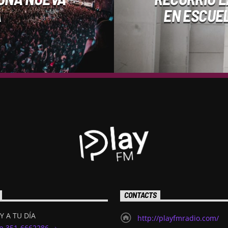
A
EN ESCUEL
CONTACTS
Y A TU DÍA
http://playfmradio.com/
p 351-6662286