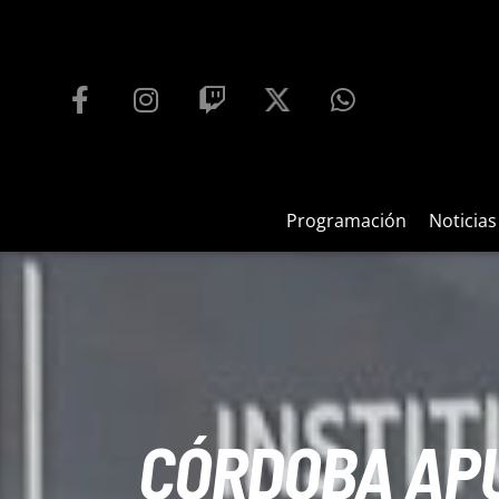
PROGRAMACIÓN
PLAYFM 95.9
100
REPRODUCTOR WEB
Programación
Noticias
CÓRDOBA APU