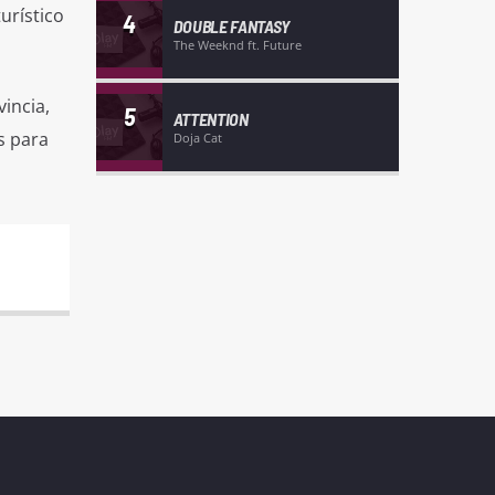
urístico
4
DOUBLE FANTASY
The Weeknd ft. Future
vincia,
5
ATTENTION
s para
Doja Cat