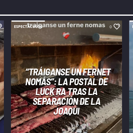
ESPECTÁCULOS
0
“TRÁIGANSE UN FERNET
NOMÁS”: LA POSTAL DE
LUCK RA TRAS LA
SEPARACIÓN DE LA
JOAQUI