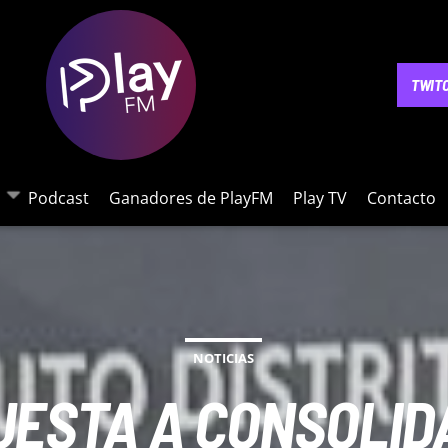
NOTICIAS
PODCAST
GANADORES DE PLAYFM
PLAY 
TWIT
Podcast
Ganadores de PlayFM
Play TV
Contacto
NOTICIAS
ESTA A CONSOLID