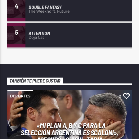
4
DOUBLE FANTASY
The Weeknd ft. Future
5
ATTENTION
Doja Cat
TAMBIÉN TE PUEDE GUSTAR
DEPORTES
0
«MI PLAN A, B Y C PARA LA
SELECCIÓN ARGENTINA ES SCALONI»,