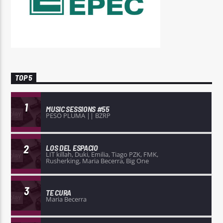
TOP 5
1
MUSIC SESSIONS #55
PESO PLUMA || BZRP
2
LOS DEL ESPACIO
LIT killah, Duki, Emilia, Tiago PZK, FMK,
Rusherking, Maria Becerra, Big One
3
TE CURA
Maria Becerra