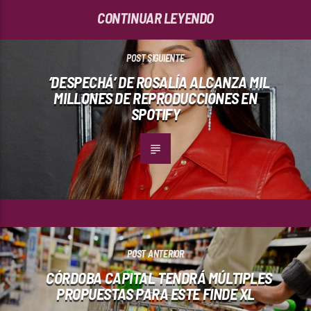
CONTINUAR LEYENDO
POST SIGUIENTE
‘DESPECHÁ’ DE ROSALÍA ALCANZA MIL
MILLONES DE REPRODUCCIONES EN
SPOTIFY
POST ANTERIOR
CÓRDOBA CAPITAL TENDRÁ MÚLTIPLES
PROPUESTAS PARA ESTE FINDE XL