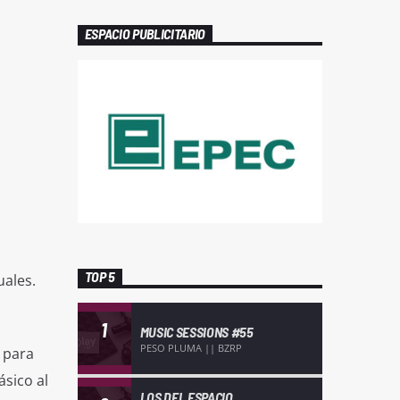
ESPACIO PUBLICITARIO
TOP 5
uales.
1
MUSIC SESSIONS #55
PESO PLUMA || BZRP
 para
ásico al
LOS DEL ESPACIO