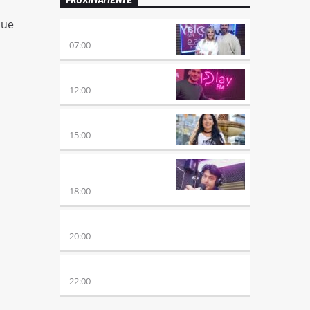
que
PONÉ PLAY
07:00
NO ES TARDE
12:00
DESMEDIDOS
15:00
RETRO HITS 80×90
REVOLUTION
18:00
ETERNAS HEREJES
20:00
ALBOROTO
22:00