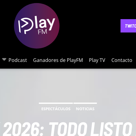
NOTICIAS
PODCAST
GANADORES DE PLAYFM
PLAY 
TWIT
Podcast
Ganadores de PlayFM
Play TV
Contacto
ESPECTÁCULOS
NOTICIAS
2026: TODO LISTO