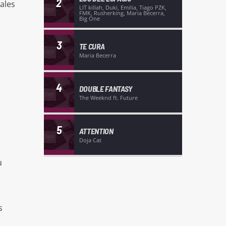
2
ales
LIT killah, Duki, Emilia, Tiago PZK,
FMK, Rusherking, Maria Becerra,
Big One
3
TE CURA
Maria Becerra
4
DOUBLE FANTASY
The Weeknd ft. Future
5
ATTENTION
Doja Cat
u
s