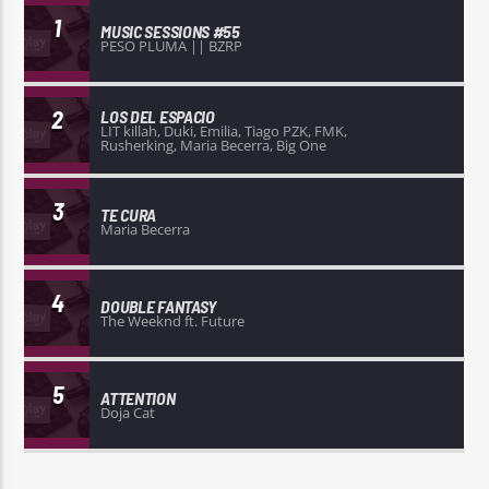
1
MUSIC SESSIONS #55
PESO PLUMA || BZRP
2
LOS DEL ESPACIO
LIT killah, Duki, Emilia, Tiago PZK, FMK,
Rusherking, Maria Becerra, Big One
3
TE CURA
Maria Becerra
4
DOUBLE FANTASY
The Weeknd ft. Future
5
ATTENTION
Doja Cat