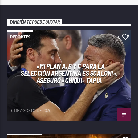
TAMBIÉN TE PUEDE GUSTAR
DEPORTES
0
«MI PLAN A, B Y C PARA LA
SELECCIÓN ARGENTINA ES SCALONI»,
ASEGURÓ «CHIQUI» TAPIA
6 DE AGOSTO DE 2026