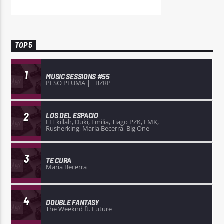
TOP 5
1
MUSIC SESSIONS #55
PESO PLUMA || BZRP
2
LOS DEL ESPACIO
LIT killah, Duki, Emilia, Tiago PZK, FMK,
Rusherking, Maria Becerra, Big One
3
TE CURA
Maria Becerra
4
DOUBLE FANTASY
The Weeknd ft. Future