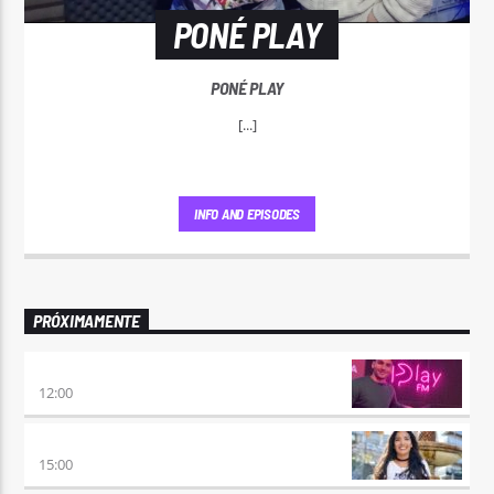
PONÉ PLAY
PONÉ PLAY
[...]
INFO AND EPISODES
PRÓXIMAMENTE
NO ES TARDE
12:00
DESMEDIDOS
15:00