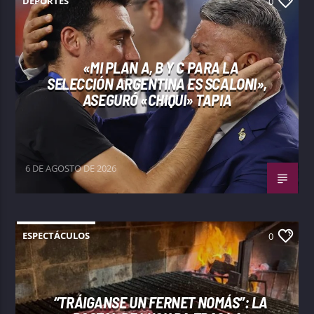
DEPORTES
0
«MI PLAN A, B Y C PARA LA
SELECCIÓN ARGENTINA ES SCALONI»,
ASEGURÓ «CHIQUI» TAPIA
6 DE AGOSTO DE 2026
ESPECTÁCULOS
0
“TRÁIGANSE UN FERNET NOMÁS”: LA