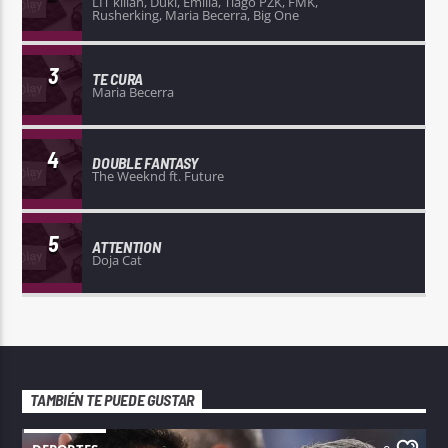
LIT killah, Duki, Emilia, Tiago PZK, FMK,
Rusherking, Maria Becerra, Big One
3
TE CURA
Maria Becerra
4
DOUBLE FANTASY
The Weeknd ft. Future
5
ATTENTION
Doja Cat
TAMBIÉN TE PUEDE GUSTAR