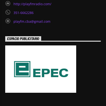
http://playfmradio.com/
351-6662286
playfm.cba@gmail.com
ESPACIO PUBLICITARIO