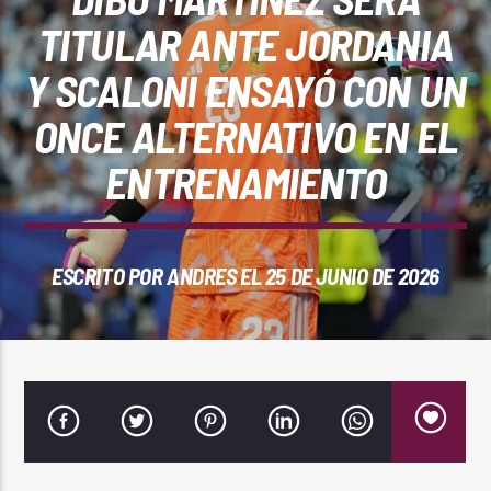
REPRODUCTOR WEB
TITULAR ANTE JORDANIA
Y SCALONI ENSAYÓ CON UN
ONCE ALTERNATIVO EN EL
0:00
ENTRENAMIENTO
ESCRITO POR
ANDRES
EL 25 DE JUNIO DE 2026
PlayFM 95.9