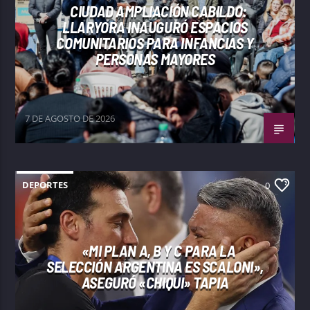
CIUDAD AMPLIACIÓN CABILDO:
LLARYORA INAUGURÓ ESPACIOS
COMUNITARIOS PARA INFANCIAS Y
PERSONAS MAYORES
7 DE AGOSTO DE 2026
DEPORTES
0
«MI PLAN A, B Y C PARA LA
SELECCIÓN ARGENTINA ES SCALONI»,
ASEGURÓ «CHIQUI» TAPIA