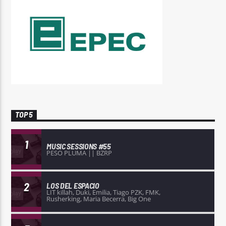
TOP 5
1
MUSIC SESSIONS #55
PESO PLUMA || BZRP
2
LOS DEL ESPACIO
LIT killah, Duki, Emilia, Tiago PZK, FMK,
Rusherking, Maria Becerra, Big One