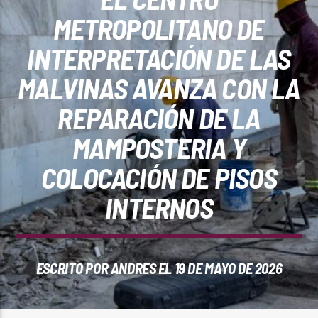
REPRODUCTOR WEB
METROPOLITANO DE
INTERPRETACIÓN DE LAS
MALVINAS AVANZA CON LA
0:00
REPARACIÓN DE LA
MAMPOSTERIA Y
COLOCACIÓN DE PISOS
INTERNOS
PlayFM 95.9
ESCRITO POR
ANDRES
EL 19 DE MAYO DE 2026