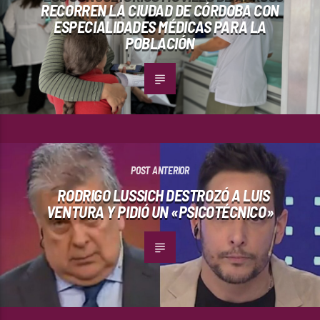
RECORREN LA CIUDAD DE CÓRDOBA CON
ESPECIALIDADES MÉDICAS PARA LA
POBLACIÓN
POST ANTERIOR
RODRIGO LUSSICH DESTROZÓ A LUIS
VENTURA Y PIDIÓ UN «PSICOTÉCNICO»