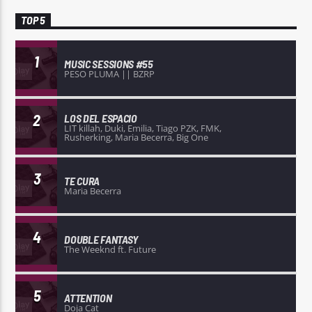
TOP 5
1
MUSIC SESSIONS #55
PESO PLUMA || BZRP
2
LOS DEL ESPACIO
LIT killah, Duki, Emilia, Tiago PZK, FMK,
Rusherking, Maria Becerra, Big One
3
TE CURA
Maria Becerra
4
DOUBLE FANTASY
The Weeknd ft. Future
5
ATTENTION
Doja Cat