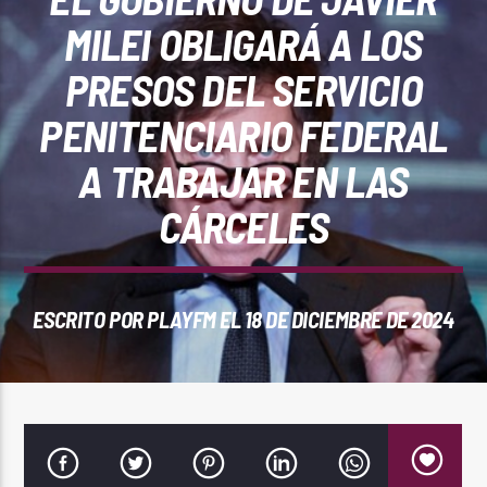
REPRODUCTOR WEB
MILEI OBLIGARÁ A LOS
PRESOS DEL SERVICIO
PENITENCIARIO FEDERAL
0:00
A TRABAJAR EN LAS
CÁRCELES
ESCRITO POR
PLAYFM
EL 18 DE DICIEMBRE DE 2024
PlayFM 95.9