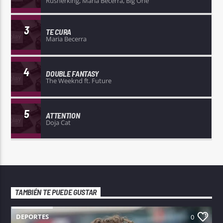
Rusherking, Maria Becerra, Big One
3
TE CURA
Maria Becerra
4
DOUBLE FANTASY
The Weeknd ft. Future
5
ATTENTION
Doja Cat
TAMBIÉN TE PUEDE GUSTAR
DEPORTES
0