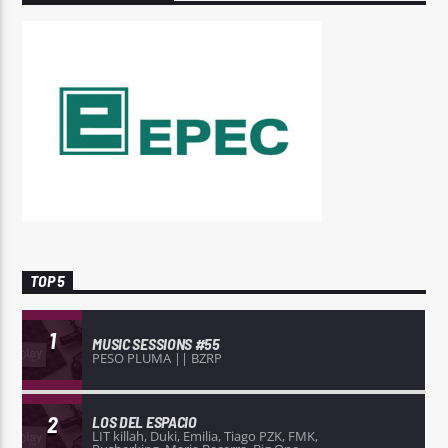
TOP 5
1
MUSIC SESSIONS #55
PESO PLUMA || BZRP
2
LOS DEL ESPACIO
LIT killah, Duki, Emilia, Tiago PZK, FMK,