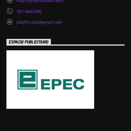
http://playfmradio.com/
351-6662286
playfm.cba@gmail.com
ESPACIO PUBLICITARIO