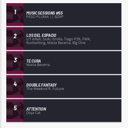
1
MUSIC SESSIONS #55
PESO PLUMA || BZRP
2
LOS DEL ESPACIO
LIT killah, Duki, Emilia, Tiago PZK, FMK,
Rusherking, Maria Becerra, Big One
3
TE CURA
Maria Becerra
4
DOUBLE FANTASY
The Weeknd ft. Future
5
ATTENTION
Doja Cat