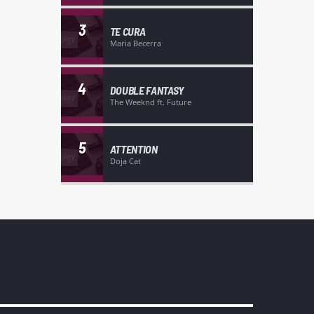
3
TE CURA
Maria Becerra
4
DOUBLE FANTASY
The Weeknd ft. Future
5
ATTENTION
Doja Cat