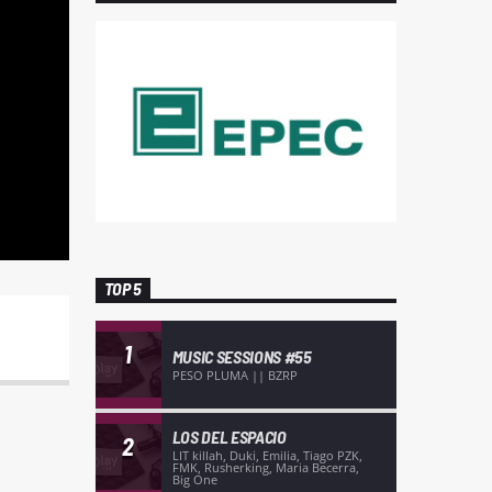
TOP 5
1
MUSIC SESSIONS #55
PESO PLUMA || BZRP
LOS DEL ESPACIO
2
LIT killah, Duki, Emilia, Tiago PZK,
FMK, Rusherking, Maria Becerra,
Big One