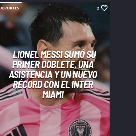
DEPORTES
0
LIONEL MESSI SUMÓ SU
PRIMER DOBLETE, UNA
ASISTENCIA Y UN NUEVO
RÉCORD CON EL INTER
MIAMI