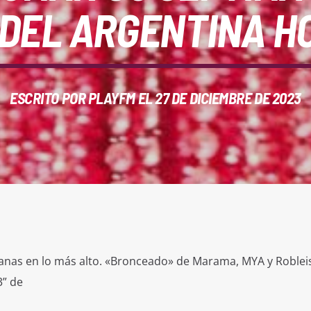
 DEL ARGENTINA HO
ESCRITO POR
PLAYFM
EL 27 DE DICIEMBRE DE 2023
anas en lo más alto. «Bronceado» de Marama, MYA y Robleis
3” de