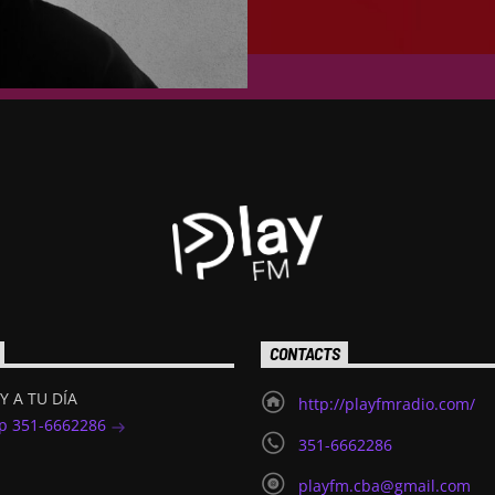
CONTACTS
Y A TU DÍA
http://playfmradio.com/
p 351-6662286
351-6662286
playfm.cba@gmail.com