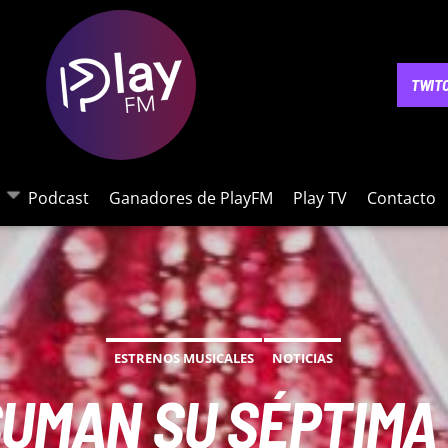
NOTICIAS
PODCAST
GANADORES DE PLAYFM
PLAY 
TWIT
Podcast
Ganadores de PlayFM
Play TV
Contacto
ESTRENOS MUSICALES
NOTICIAS
 SUMAN SU SÉPTIM