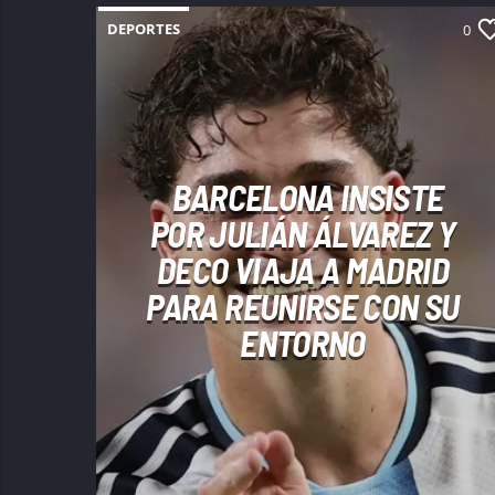
DEPORTES
0
BARCELONA INSISTE
POR JULIÁN ÁLVAREZ Y
DECO VIAJA A MADRID
PARA REUNIRSE CON SU
ENTORNO