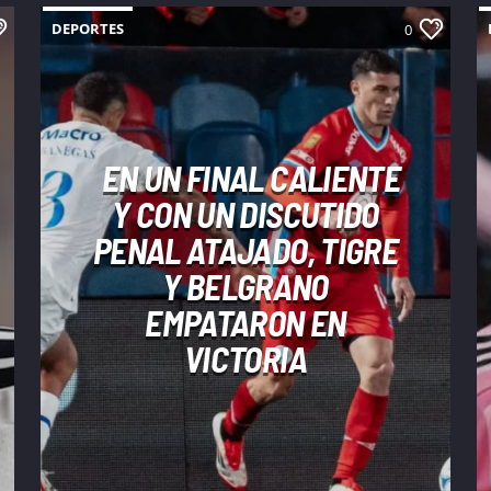
DEPORTES
0
EN UN FINAL CALIENTE
Y CON UN DISCUTIDO
PENAL ATAJADO, TIGRE
Y BELGRANO
EMPATARON EN
VICTORIA