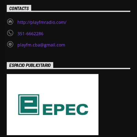
CONTACTS
http://playfmradio.com/
351-6662286
playfm.cba@gmail.com
ESPACIO PUBLICITARIO