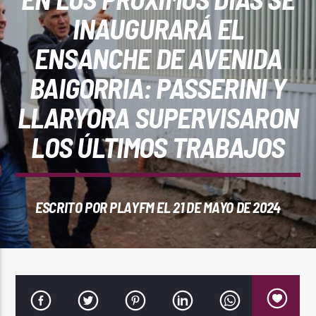
REPRODUCTOR WEB
INAUGURARÁ EL
ENSANCHE DE AVENIDA
BAIGORRIA: PASSERINI Y
0:00
LLARYORA SUPERVISARON
LOS ÚLTIMOS TRABAJOS
ESCRITO POR
PLAYFM
EL 21 DE MAYO DE 2024
PlayFM 95.9