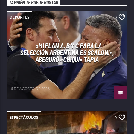
TAMBIÉN TE PUEDE GUSTAR
DEPORTES
0
«MI PLAN A, B Y C PARA LA
SELECCIÓN ARGENTINA ES SCALONI»,
ASEGURÓ «CHIQUI» TAPIA
6 DE AGOSTO DE 2026
ESPECTÁCULOS
0