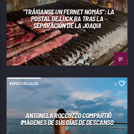
“TRÁIGANSE UN FERNET NOMÁS”: LA
POSTAL DE LUCK RA TRAS LA
SEPARACIÓN DE LA JOAQUI
6 DE AGOSTO DE 2026
ESPECTÁCULOS
0
ANTONELA ROCCUZZO COMPARTIÓ
IMÁGENES DE SUS DÍAS DE DESCANSO