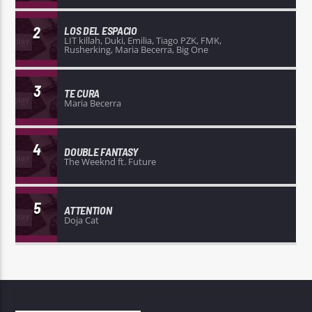
2
LOS DEL ESPACIO
LIT killah, Duki, Emilia, Tiago PZK, FMK,
Rusherking, Maria Becerra, Big One
3
TE CURA
Maria Becerra
4
DOUBLE FANTASY
The Weeknd ft. Future
5
ATTENTION
Doja Cat