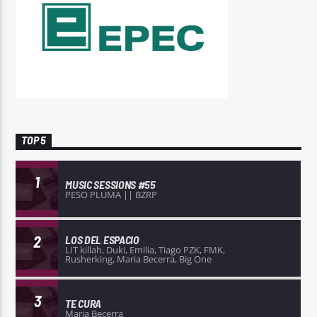
TOP 5
1
MUSIC SESSIONS #55
PESO PLUMA || BZRP
2
LOS DEL ESPACIO
LIT killah, Duki, Emilia, Tiago PZK, FMK,
Rusherking, Maria Becerra, Big One
3
TE CURA
Maria Becerra