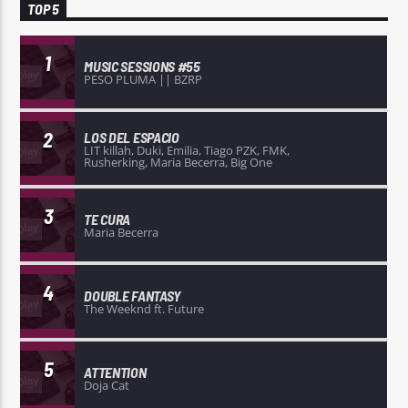
TOP 5
1
MUSIC SESSIONS #55
PESO PLUMA || BZRP
2
LOS DEL ESPACIO
LIT killah, Duki, Emilia, Tiago PZK, FMK,
Rusherking, Maria Becerra, Big One
3
TE CURA
Maria Becerra
4
DOUBLE FANTASY
The Weeknd ft. Future
5
ATTENTION
Doja Cat