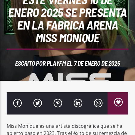
REPRODUCTOR WEB
ENERO 2025 SE PRESENTA
EN LA FABRICA ARENA
MISS MONIQUE
0:00
ESCRITO POR
PLAYFM
EL 7 DE ENERO DE 2025
PlayFM 95.9
Miss Monique es una artista discográfica que se ha
abierto paso en 2023. Tras el éxito de su remezcla de