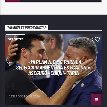
TAMBIÉN TE PUEDE GUSTAR
DEPORTES
0
«MI PLAN A, B Y C PARA LA
SELECCIÓN ARGENTINA ES SCALONI»,
ASEGURÓ «CHIQUI» TAPIA
6 DE AGOSTO DE 2026