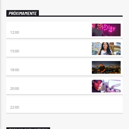
PRÓXIMAMENTE
NO ES TARDE
12:00
DESMEDIDOS
15:00
CLUBBING
18:00
VIERNES DE LOCOS
20:00
REMIX 2.4
22:00