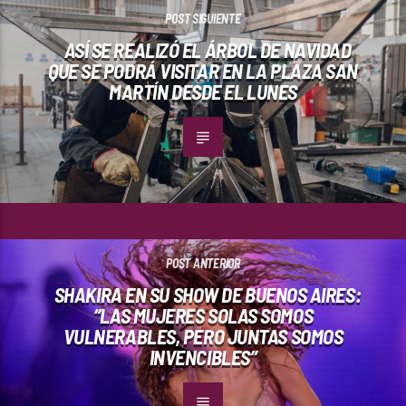
POST SIGUIENTE
ASÍ SE REALIZÓ EL ÁRBOL DE NAVIDAD
QUE SE PODRÁ VISITAR EN LA PLAZA SAN
MARTÍN DESDE EL LUNES
POST ANTERIOR
SHAKIRA EN SU SHOW DE BUENOS AIRES:
“LAS MUJERES SOLAS SOMOS
VULNERABLES, PERO JUNTAS SOMOS
INVENCIBLES”