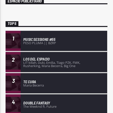
ESPACIO PUBLICITARIO
TOP 5
1
MUSIC SESSIONS #55
PESO PLUMA || BZRP
2
LOS DEL ESPACIO
LIT killah, Duki, Emilia, Tiago PZK, FMK,
Rusherking, Maria Becerra, Big One
3
TE CURA
Maria Becerra
4
DOUBLE FANTASY
The Weeknd ft. Future