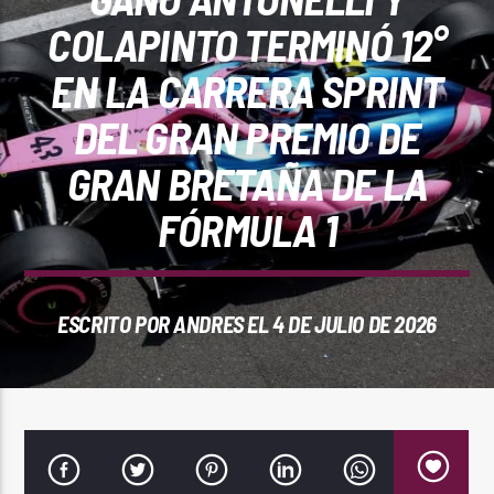
REPRODUCTOR WEB
COLAPINTO TERMINÓ 12°
EN LA CARRERA SPRINT
DEL GRAN PREMIO DE
0:00
GRAN BRETAÑA DE LA
FÓRMULA 1
ESCRITO POR
ANDRES
EL 4 DE JULIO DE 2026
PlayFM 95.9