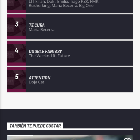
LIT killah, Duki, Emilia, Tiago PZK, FMK,
Rusherking, Maria Becerra, Big One
3
TE CURA
Maria Becerra
4
DOUBLE FANTASY
The Weeknd ft. Future
5
ATTENTION
Doja Cat
TAMBIÉN TE PUEDE GUSTAR