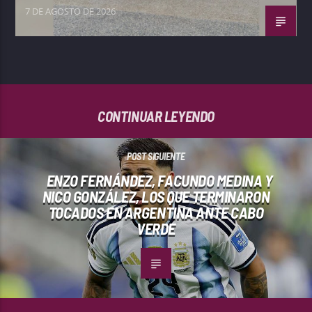
7 DE AGOSTO DE 2026
CONTINUAR LEYENDO
POST SIGUIENTE
ENZO FERNÁNDEZ, FACUNDO MEDINA Y
NICO GONZÁLEZ, LOS QUE TERMINARON
TOCADOS EN ARGENTINA ANTE CABO
VERDE