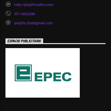
http://playfmradio.com/
351-6662286
playfm.cba@gmail.com
ESPACIO PUBLICITARIO