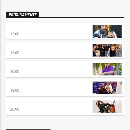
PRÓXIMAMENTE
100×100 CINE
12:00
A PLENA FIESTA
14:00
HORA DE ENCUENTRO
16:00
MEZCLA PERFECTA
18:00
PREVIA CON ROSSTAR
20:00