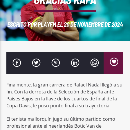
REPRODUCTOR WEB
ESCRITO POR
PLAYFM
EL 20 DE NOVIEMBRE DE 2024
0:00
Finalmente, la gran carrera de Rafael Nadal llegó a su
fin. Con la derrota de la Selección de España ante
Países Bajos en la llave de los cuartos de final de la
PlayFM 95.9
Copa Davis, le puso punto final a su trayectoria.
El tenista mallorquín jugó su último partido como
profesional ante el neerlandés Botic Van de