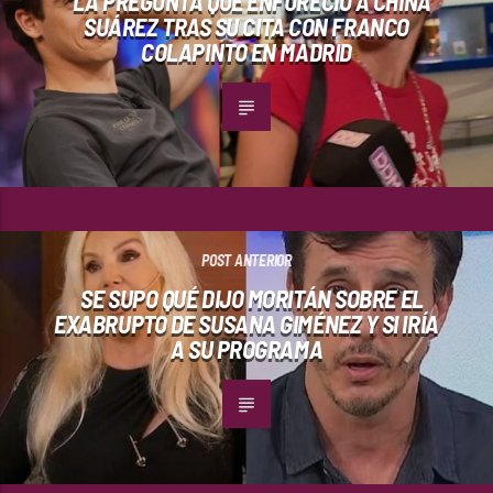
LA PREGUNTA QUE ENFURECIÓ A CHINA
SUÁREZ TRAS SU CITA CON FRANCO
COLAPINTO EN MADRID
POST ANTERIOR
SE SUPO QUÉ DIJO MORITÁN SOBRE EL
EXABRUPTO DE SUSANA GIMÉNEZ Y SI IRÍA
A SU PROGRAMA