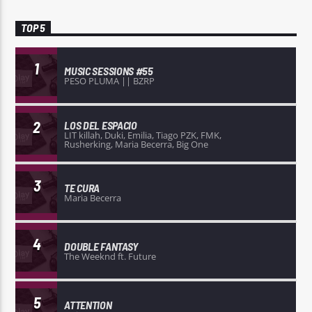
TOP 5
1
MUSIC SESSIONS #55
PESO PLUMA || BZRP
2
LOS DEL ESPACIO
LIT killah, Duki, Emilia, Tiago PZK, FMK,
Rusherking, Maria Becerra, Big One
3
TE CURA
Maria Becerra
4
DOUBLE FANTASY
The Weeknd ft. Future
5
ATTENTION