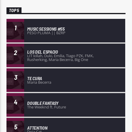
TOP 5
1
MUSIC SESSIONS #55
PESO PLUMA || BZRP
2
LOS DEL ESPACIO
LIT killah, Duki, Emilia, Tiago PZK, FMK,
Rusherking, Maria Becerra, Big One
3
TE CURA
Maria Becerra
4
DOUBLE FANTASY
The Weeknd ft. Future
5
ATTENTION
Doja Cat