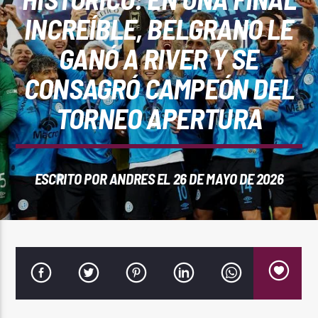
REPRODUCTOR WEB
INCREÍBLE, BELGRANO LE
GANÓ A RIVER Y SE
CONSAGRÓ CAMPEÓN DEL
0:00
TORNEO APERTURA
ESCRITO POR
ANDRES
EL 26 DE MAYO DE 2026
PlayFM 95.9