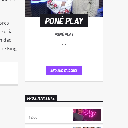
PONÉ PLAY
ores
 social
PONÉ PLAY
unidad
[...]
 de King.
INFO AND EPISODES
PRÓXIMAMENTE
NO ES TARDE
12:00