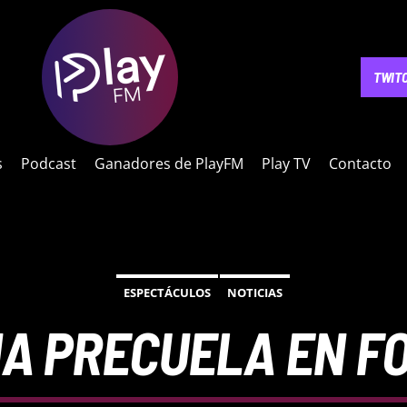
NOTICIAS
PODCAST
GANADORES DE PLAYFM
PLAY 
TWIT
s
Podcast
Ganadores de PlayFM
Play TV
Contacto
ESPECTÁCULOS
NOTICIAS
NA PRECUELA EN FO