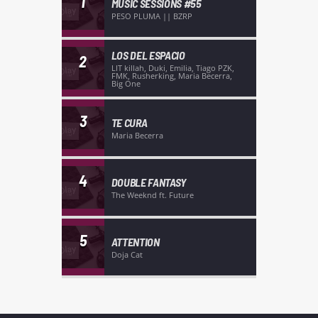
1
MUSIC SESSIONS #55
PESO PLUMA || BZRP
LOS DEL ESPACIO
2
LIT killah, Duki, Emilia, Tiago PZK,
FMK, Rusherking, Maria Becerra,
Big One
3
TE CURA
Maria Becerra
4
DOUBLE FANTASY
The Weeknd ft. Future
5
ATTENTION
Doja Cat